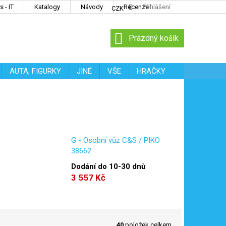
 - IT
Katalogy
Návody
Recenze
Přihlášení
CZK
NÁKUPNÍ
Prázdný košík
KOŠÍK
AUTA, FIGURKY
JINÉ
VŠE
HRAČKY
G - Osobní vůz C&S / PIKO
38662
Dodání do 10-30 dnů
3 557 Kč
40
položek celkem