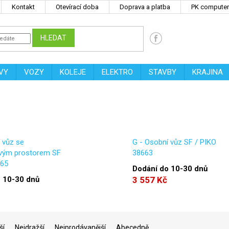
Kontakt
Otevírací doba
Doprava a platba
PK computers
HLEDAT
VY
VOZY
KOLEJE
ELEKTRO
STAVBY
KRAJINA
 vůz se
G - Osobní vůz SF / PIKO
vým prostorem SF
38663
665
Dodání do 10-30 dnů
 10-30 dnů
3 557 Kč
ší
Nejdražší
Nejprodávanější
Abecedně