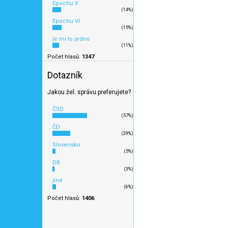
Epochu V
Novinka 2026
(14%)
Epochu VI
(15%)
je mi to jedno
(11%)
Počet hlasů:
1347
Dotazník
Jakou žel. správu preferujete?
ČSD
(57%)
ČD
(29%)
Slovensko
(5%)
G - Doprovodný vůz k n
DR
/ PIKO 38666
(3%)
jiné
(6%)
D
Počet hlasů:
1406
5 449 Kč