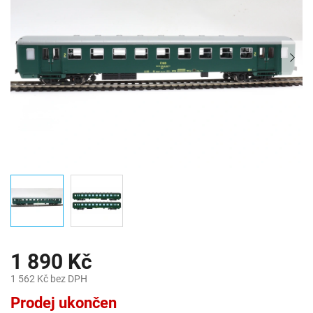
1 890 Kč
1 562 Kč bez DPH
Měrná
Prodej ukončen
cena: