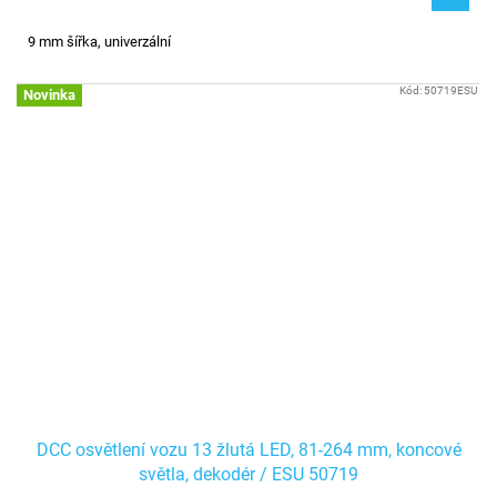
9 mm šířka, univerzální
Kód:
50719ESU
Novinka
DCC osvětlení vozu 13 žlutá LED, 81-264 mm, koncové
světla, dekodér / ESU 50719