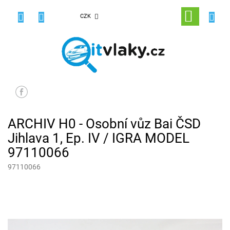
Přejít
na
NÁKUPNÍ
CZK
obsah
KOŠÍK
ARCHIV H0 - Osobní vůz Bai ČSD
Jihlava 1, Ep. IV / IGRA MODEL
97110066
97110066