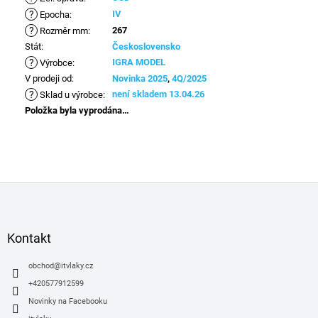
?
IV
Epocha
:
?
267
Rozměr mm
:
Stát
:
Československo
?
IGRA MODEL
Výrobce
:
V prodeji od
:
Novinka 2025
,
4Q/2025
?
není skladem 13.04.26
Sklad u výrobce
:
Položka byla vyprodána…
Z
á
p
a
Kontakt
t
í
obchod
@
itvlaky.cz
+420577912599
Novinky na Facebooku