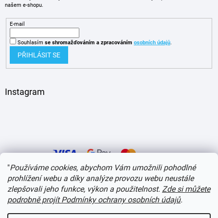
našem e-shopu.
E-mail
Souhlasím
se shromažďováním
a zpracováním
osobních údajů
.
PŘIHLÁSIT SE
Instagram
"
Používáme cookies, abychom Vám umožnili pohodlné
prohlížení webu a díky analýze provozu webu neustále
zlepšovali jeho funkce, výkon a použitelnost.
Zde si můžete
Vytvořil Shoptet
podrobně projít Podmínky ochrany osobních údajů
.