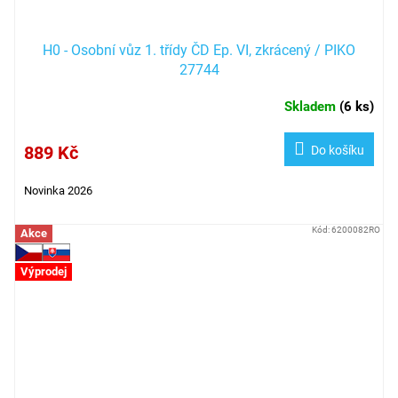
H0 - Osobní vůz 1. třídy ČD Ep. VI, zkrácený / PIKO
27744
Skladem
(
6 ks
)
889 Kč
Do košíku
Novinka 2026
Kód:
6200082RO
Akce
Výprodej