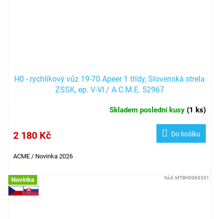
H0 - rychlíkový vůz 19-70 Apeer 1 třídy, Slovenská strela
ZSSK, ep. V-VI / A.C.M.E. 52967
Skladem poslední kusy
(
1 ks
)
2 180 Kč
Do košíku
ACME / Novinka 2026
Kód:
MTBH0060331
Novinka