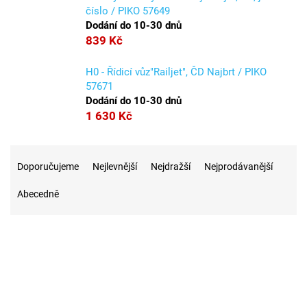
číslo / PIKO 57649
Dodání do 10-30 dnů
839 Kč
H0 - Řídicí vůz"Railjet", ČD Najbrt / PIKO
57671
Dodání do 10-30 dnů
1 630 Kč
Ř
a
Doporučujeme
Nejlevnější
Nejdražší
Nejprodávanější
z
Abecedně
e
n
í
p
r
68
Na skladě
o
d
u
14
Akce