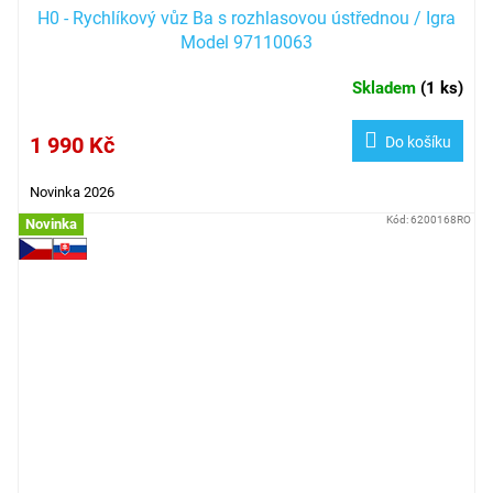
H0 - Rychlíkový vůz Ba s rozhlasovou ústřednou / Igra
Model 97110063
Skladem
(
1 ks
)
1 990 Kč
Do košíku
Novinka 2026
Kód:
6200168RO
Novinka