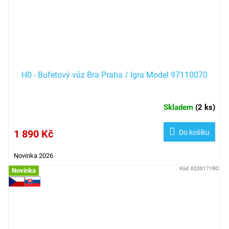
H0 - Bufetový vůz Bra Praha / Igra Model 97110070
Skladem
(
2 ks
)
1 890 Kč
Do košíku
Novinka 2026
Kód:
6200171RO
Novinka