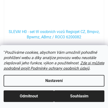
SLEVA! H0 - set tří osobních vozů Regiojet CZ, Bmpvz,
Bpwmz, ABmz / ROCO 6200082
Skladem poslední kusy
(
4 ks
)
"
Používáme cookies, abychom Vám umožnili pohodlné
prohlížení webu a díky analýze provozu webu neustále
3 090 Kč
Do košíku
zlepšovali jeho funkce, výkon a použitelnost.
Zde si můžete
podrobně projít Podmínky ochrany osobních údajů
.
Zvýhodněná cena
Nastavení
Kód:
MTBH0VINDOBONA
Odmítnout
Souhlasím