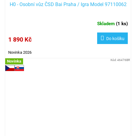
H0 - Osobní vůz ČSD Bai Praha / Igra Model 97110062
Skladem
(
1 ks
)
1 890 Kč
Do košíku
Novinka 2026
Kód:
46476BR
Novinka