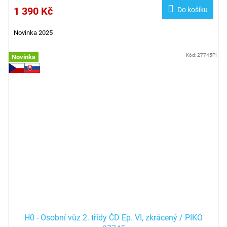
1 390 Kč
Do košíku
Novinka 2025
Kód:
27745PI
Novinka
H0 - Osobní vůz 2. třídy ČD Ep. VI, zkrácený / PIKO