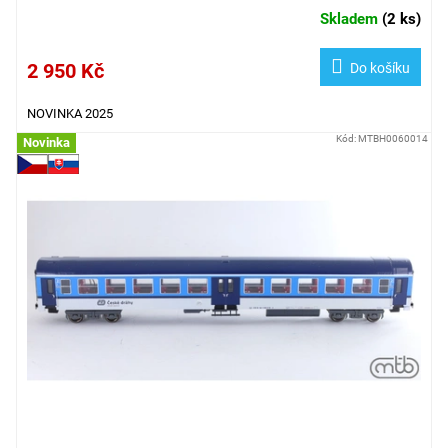
Skladem
(
2 ks
)
2 950 Kč
Do košíku
NOVINKA 2025
Kód:
MTBH0060014
Novinka