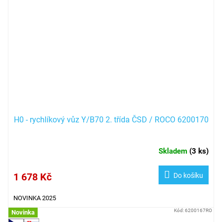
H0 - rychlíkový vůz Y/B70 2. třída ČSD / ROCO 6200170
Skladem
(
3 ks
)
1 678 Kč
Do košíku
NOVINKA 2025
Kód:
6200167RO
Novinka