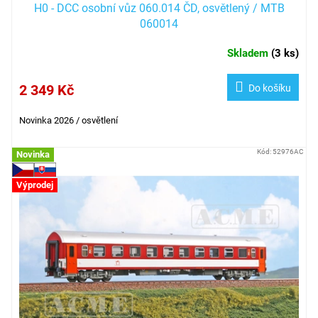
H0 - DCC osobní vůz 060.014 ČD, osvětlený / MTB
060014
Skladem
(
3 ks
)
2 349 Kč
Do košíku
Novinka 2026 / osvětlení
Kód:
52976AC
Novinka
Výprodej