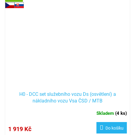
H0 - DCC set služebního vozu Ds (osvětlení) a
nákladního vozu Vsa ČSD / MTB
Skladem
(
4 ks
)
1 919 Kč
Do košíku