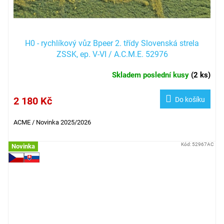
H0 - rychlíkový vůz Bpeer 2. třídy Slovenská strela
ZSSK, ep. V-VI / A.C.M.E. 52976
Skladem poslední kusy
(
2 ks
)
2 180 Kč
Do košíku
ACME / Novinka 2025/2026
Kód:
52967AC
Novinka