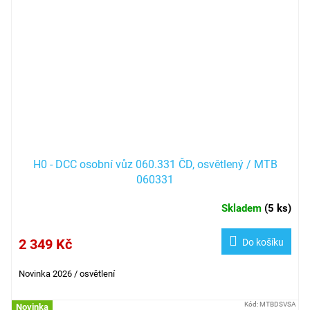
H0 - DCC osobní vůz 060.331 ČD, osvětlený / MTB
060331
Skladem
(
5 ks
)
2 349 Kč
Do košíku
Novinka 2026 / osvětlení
Kód:
MTBDSVSA
Novinka