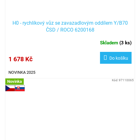
H0 - rychlíkový vůz se zavazadlovým oddílem Y/B70
ČSD / ROCO 6200168
Skladem
(
3 ks
)
1 678 Kč
Do košíku
NOVINKA 2025
Kód:
97110065
Novinka