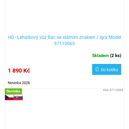
H0 - Lehátkový vůz Bac se státním znakem / Igra Model
97110065
Skladem
(
2 ks
)
1 890 Kč
Do košíku
Novinka 2026
Kód:
97110064
Novinka