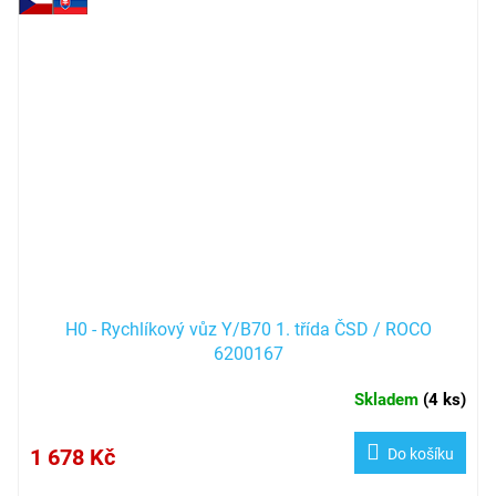
H0 - Rychlíkový vůz Y/B70 1. třída ČSD / ROCO
6200167
Skladem
(
4 ks
)
1 678 Kč
Do košíku