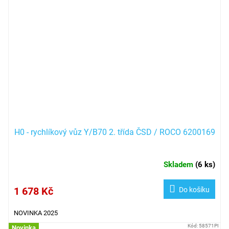
H0 - rychlíkový vůz Y/B70 2. třída ČSD / ROCO 6200169
Skladem
(
6 ks
)
1 678 Kč
Do košíku
NOVINKA 2025
Kód:
58571PI
Novinka