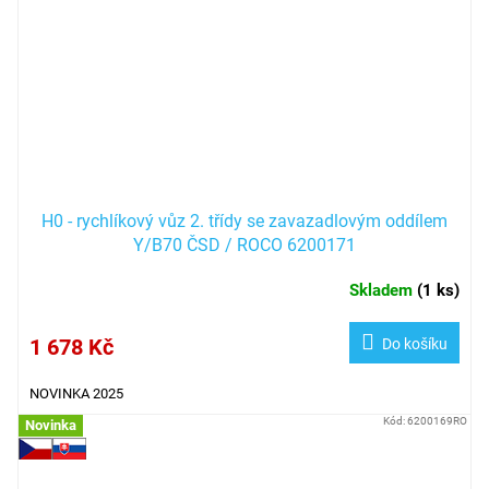
H0 - rychlíkový vůz 2. třídy se zavazadlovým oddílem
Y/B70 ČSD / ROCO 6200171
Skladem
(
1 ks
)
1 678 Kč
Do košíku
NOVINKA 2025
Kód:
6200169RO
Novinka