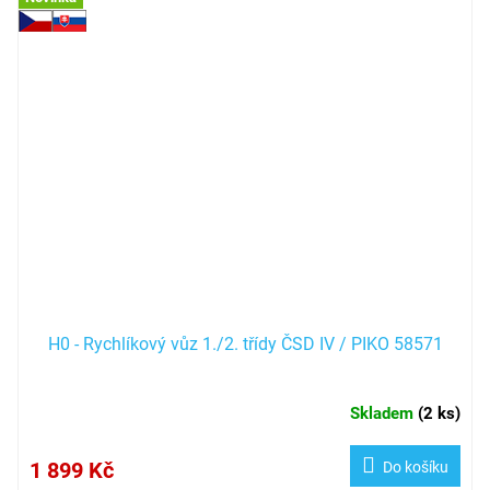
H0 - Rychlíkový vůz 1./2. třídy ČSD IV / PIKO 58571
Skladem
(
2 ks
)
1 899 Kč
Do košíku