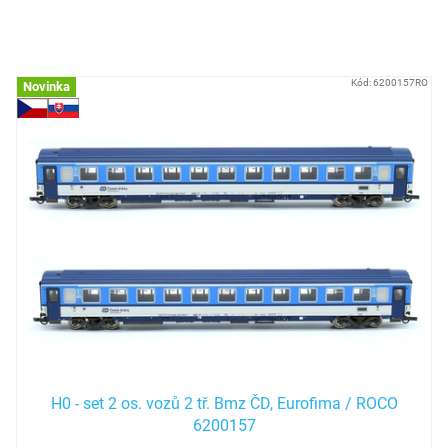
VYMAZAT FILTRY
Položek k zobrazení:
677
V
Kód:
6200157RO
Novinka
ý
p
i
s
p
r
o
d
u
k
t
ů
H0 - set 2 os. vozů 2 tř. Bmz ČD, Eurofima / ROCO
6200157