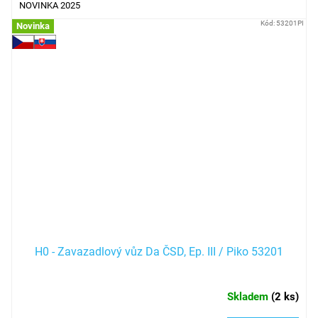
NOVINKA 2025
Kód:
53201PI
Novinka
H0 - Zavazadlový vůz Da ČSD, Ep. III / Piko 53201
Skladem
(
2 ks
)