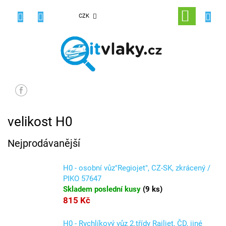
Přejít
na
NÁKUPNÍ
CZK
obsah
KOŠÍK
velikost H0
Nejprodávanější
H0 - osobní vůz"Regiojet", CZ-SK, zkrácený /
PIKO 57647
Skladem poslední kusy
(
9 ks
)
815 Kč
H0 - Rychlíkový vůz 2.třídy Railjet, ČD, jiné