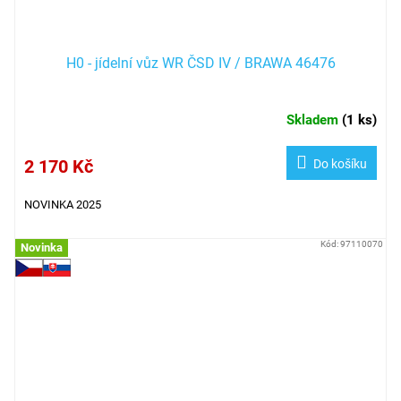
H0 - jídelní vůz WR ČSD IV / BRAWA 46476
Skladem
(
1 ks
)
2 170 Kč
Do košíku
NOVINKA 2025
Kód:
97110070
Novinka