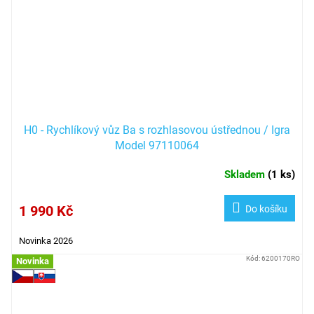
H0 - Rychlíkový vůz Ba s rozhlasovou ústřednou / Igra
Model 97110064
Skladem
(
1 ks
)
1 990 Kč
Do košíku
Novinka 2026
Kód:
6200170RO
Novinka