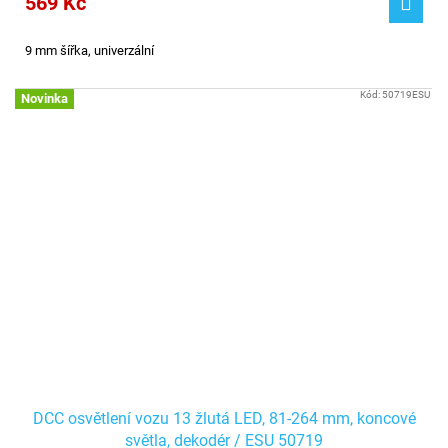
569 Kč
9 mm šířka, univerzální
Kód:
50719ESU
Novinka
DCC osvětlení vozu 13 žlutá LED, 81-264 mm, koncové
světla, dekodér / ESU 50719