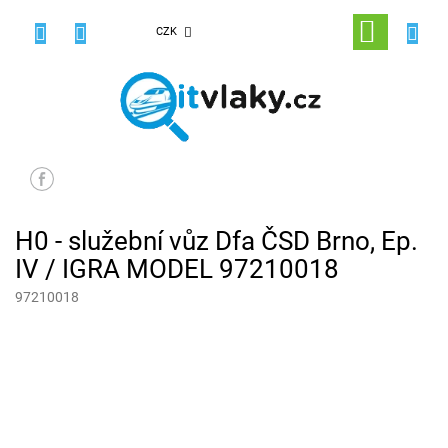
Přejít
na
NÁKUPNÍ
CZK
obsah
KOŠÍK
H0 - služební vůz Dfa ČSD Brno, Ep.
IV / IGRA MODEL 97210018
97210018