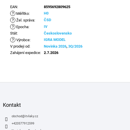
EAN
:
8595692809625
?
H0
Měřítko
:
?
ČSD
Žel. správa
:
?
IV
Epocha
:
Stát
:
Československo
?
IGRA MODEL
Výrobce
:
V prodeji od
:
Novinka 2026
,
3Q/2026
Zahájení expedice
:
2.7.2026
Z
á
p
a
Kontakt
t
í
obchod
@
itvlaky.cz
+420577912599