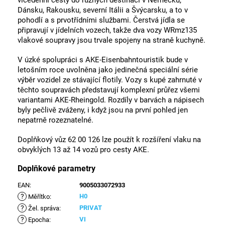
vícedenní cesty do různých destinací v Německu,
Dánsku, Rakousku, severní Itálii a Švýcarsku, a to v
pohodlí a s prvotřídními službami. Čerstvá jídla se
připravují v jídelních vozech, takže dva vozy WRmz135
vlakové soupravy jsou trvale spojeny na straně kuchyně.
V úzké spolupráci s AKE-Eisenbahntouristik bude v
letošním roce uvolněna jako jedinečná speciální série
výběr vozidel ze stávající flotily. Vozy s kupé zahrnuté v
těchto soupravách představují komplexní průřez všemi
variantami AKE-Rheingold. Rozdíly v barvách a nápisech
byly pečlivě zváženy, i když jsou na první pohled jen
nepatrně rozeznatelné.
Doplňkový vůz 62 00 126 lze použít k rozšíření vlaku na
obvyklých 13 až 14 vozů pro cesty AKE.
Doplňkové parametry
EAN
:
9005033072933
?
H0
Měřítko
:
?
PRIVAT
Žel. správa
:
?
VI
Epocha
: