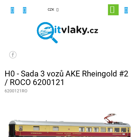
Přejít
na
NÁKUPNÍ
CZK
obsah
KOŠÍK
H0 - Sada 3 vozů AKE Rheingold #2
/ ROCO 6200121
6200121RO