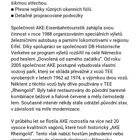
šikmou střechou.
■ Přesné repliky různých okenních fólií.
■ Detailně propracované podvozky
Společnost AKE-Eisenbahntouristik zahájila svou
činnost v roce 1988 organizováním speciálních výletů
železničními autobusy a parními lokomotivami v regionu
Eifel. Díky spolupráci se společností DB Historische
Verkehre se program výletů rozšířil na celé Německo
pod heslem „Dovolená od samého začátku“. Od roku
2005 společnost AKE postupně vybudovala vlastní
vozový park, který se skládá převážně z vozů TEE
vyrobených v letech 1962 až 1974, s výjimkou dvou vozů.
Některé z těchto vozů byly dříve používány v TEE
„Rheingold“. Byly také restaurovány do původní barevné
kombinace béžové a fialově červené a měly černošedý
lem. Současně interiér někdy stále odrážel původní stav,
v závislosti na míře modernizace.
V průběhu let se flotila AKE rozrostla na více než 20
vysoce kvalitních vagónů, které tvoří historický „AKE
Rheingold“. Tento vlak nabízí hostům jednodenní nebo