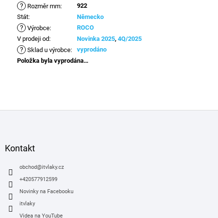
?
922
Rozměr mm
:
Stát
:
Německo
?
ROCO
Výrobce
:
V prodeji od
:
Novinka 2025
,
4Q/2025
?
vyprodáno
Sklad u výrobce
:
Položka byla vyprodána…
Z
á
p
a
Kontakt
t
í
obchod
@
itvlaky.cz
+420577912599
Novinky na Facebooku
itvlaky
Videa na YouTube