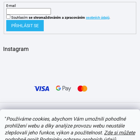
E-mail
Souhlasím
se shromažďováním
a zpracováním
osobních údajů
.
PŘIHLÁSIT SE
Instagram
Vytvořil Shoptet
"
Používáme cookies, abychom Vám umožnili pohodlné
prohlížení webu a díky analýze provozu webu neustále
Copyright 2026
itvlaky.cz
. Všechna práva vyhrazena.
Upravit nastavení cookies
zlepšovali jeho funkce, výkon a použitelnost.
Zde si můžete
podrobně projít Podmínky ochrany osobních údajů
.