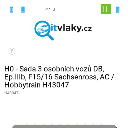
Přejít
na
NÁKUPNÍ
CZK
obsah
KOŠÍK
H0 - Sada 3 osobních vozů DB,
Ep.IIIb, F15/16 Sachsenross, AC /
Hobbytrain H43047
H43047