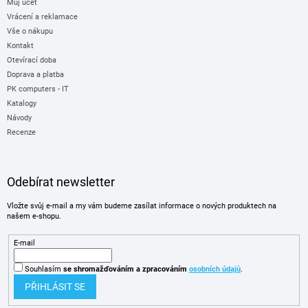
Můj účet
Vrácení a reklamace
Vše o nákupu
Kontakt
Otevírací doba
Doprava a platba
PK computers - IT
Katalogy
Návody
Recenze
Odebírat newsletter
Vložte svůj e-mail a my vám budeme zasílat informace o nových produktech na
našem e-shopu.
E-mail
Souhlasím
se shromažďováním
a zpracováním
osobních údajů
.
PŘIHLÁSIT SE