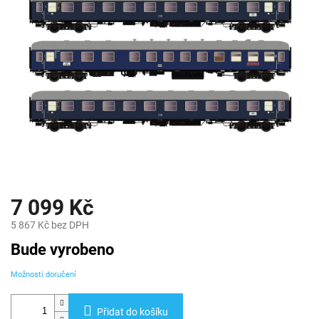
7 099 Kč
5 867 Kč bez DPH
Měrná
Bude vyrobeno
cena:
Možnosti doručení
Přidat do košíku