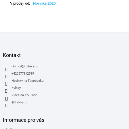
V prodeji od
:
Novinka 2025
Z
á
p
a
Kontakt
t
í
obchod
@
itvlaky.cz
+420577912599
Novinky na Facebooku
itvlaky
Videa na YouTube
@itvlakycz
Informace pro vás