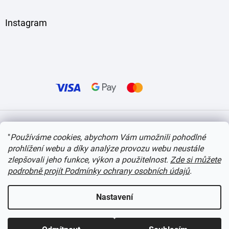
Instagram
Vytvořil Shoptet
"
Používáme cookies, abychom Vám umožnili pohodlné
prohlížení webu a díky analýze provozu webu neustále
Copyright 2026
itvlaky.cz
. Všechna práva vyhrazena.
Upravit nastavení cookies
zlepšovali jeho funkce, výkon a použitelnost.
Zde si můžete
podrobně projít Podmínky ochrany osobních údajů
.
Nastavení