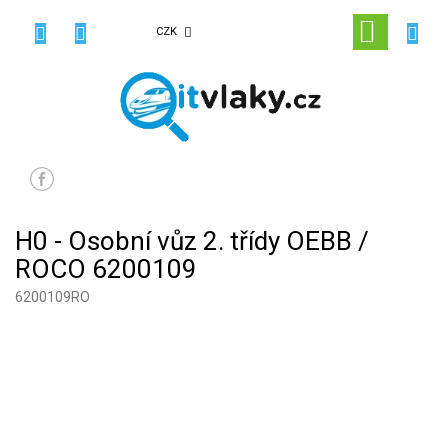
Přejít
na
NÁKUPN
CZK
obsah
KOŠÍK
H0 - Osobní vůz 2. třídy OEBB /
ROCO 6200109
6200109RO