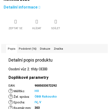
Detailní informace
ZEPTAT SE
HLÍDAT
SDÍLET
Popis
Podobné (16)
Diskuze
Značka
Detailní popis produktu
Osobní vůz 2. třídy OEBB
Doplňkové parametry
EAN
:
9005033072292
?
H0
Měřítko
:
?
ÖBB Rakousko
Žel. správa
:
?
IV
,
V
Epocha
:
?
303
Rozměr mm
: