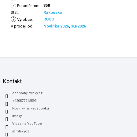
?
358
Poloměr mm
:
Stát
:
Rakousko
?
ROCO
Výrobce
:
V prodeji od
:
Novinka 2026
,
3Q/2026
Z
á
p
a
Kontakt
t
í
obchod
@
itvlaky.cz
+420577912599
Novinky na Facebooku
itvlaky
Videa na YouTube
@itvlakycz