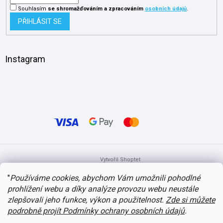
Souhlasím
se shromažďováním
a zpracováním
osobních údajů
.
PŘIHLÁSIT SE
Instagram
Vytvořil Shoptet
"
Používáme cookies, abychom Vám umožnili pohodlné
prohlížení webu a díky analýze provozu webu neustále
Copyright 2026
itvlaky.cz
. Všechna práva vyhrazena.
Upravit nastavení
cookies
zlepšovali jeho funkce, výkon a použitelnost.
Zde si můžete
podrobně projít Podmínky ochrany osobních údajů
.