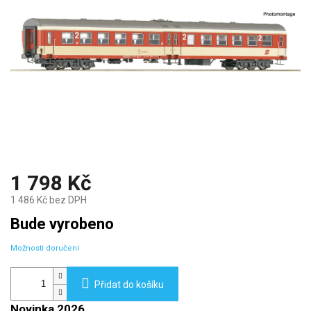
1 798 Kč
1 486 Kč bez DPH
Měrná
Bude vyrobeno
cena:
Možnosti doručení
Přidat do košíku
Novinka 2026