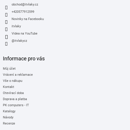
í
obchod
@
itvlaky.cz
+420577912599
Novinky na Facebooku
itvlaky
Videa na YouTube
@itvlakycz
Informace pro vás
Můj účet
Vrácení a reklamace
Vše o nákupu
Kontakt
Otevírací doba
Doprava a platba
PK computers - IT
Katalogy
Návody
Recenze