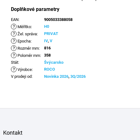
Doplňkové parametry
EAN
:
9005033388058
?
H0
Měřítko
:
?
PRIVAT
Žel. správa
:
?
IV
,
V
Epocha
:
?
816
Rozměr mm
:
?
358
Poloměr mm
:
Stát
:
Švýcarsko
?
ROCO
Výrobce
:
V prodeji od
:
Novinka 2026
,
3Q/2026
Z
á
p
a
Kontakt
t