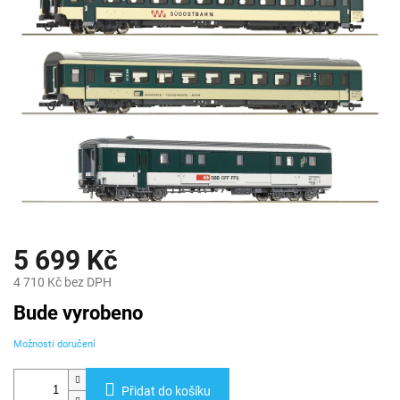
5 699 Kč
4 710 Kč bez DPH
Měrná
Bude vyrobeno
cena:
Možnosti doručení
Přidat do košíku