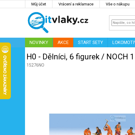
Přejít
Můj účet
Vrácení a reklamace
Vše o nákupu
na
obsah
NOVINKY
AKCE
START SETY
LOKOMOTI
IT
ZNAČKY
H0 - Dělníci, 6 figurek / NOCH 
15276NO