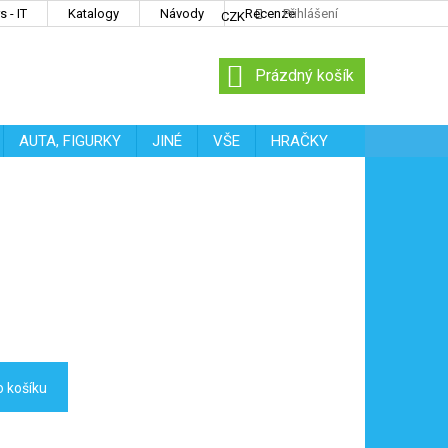
 - IT
Katalogy
Návody
Recenze
Přihlášení
CZK
NÁKUPNÍ
Prázdný košík
KOŠÍK
AUTA, FIGURKY
JINÉ
VŠE
HRAČKY
o košíku