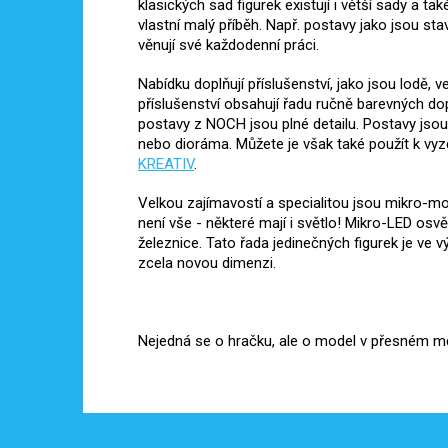
klasických sad figurek existují i ​​větší sady a 
vlastní malý příběh. Např. postavy jako jsou stav
věnují své každodenní práci.
Nabídku doplňují příslušenství, jako jsou lodě,
příslušenství obsahují řadu ručně barevných d
postavy z NOCH jsou plné detailu. Postavy jsou
nebo dioráma. Můžete je však také použít k vy
KREATIV
.
Velkou zajímavostí a specialitou jsou mikro-m
není vše - některé mají i světlo! Mikro-LED osv
železnice. Tato řada jedinečných figurek je ve
zcela novou dimenzi.
Nejedná se o hračku, ale o model v přesném měří