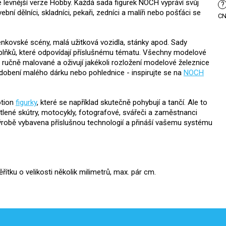
také levnější verze Hobby. Každá sada figurek NOCH vypráví svůj
?
ební dělníci, skladníci, pekaři, zedníci a malíři nebo pošťáci se
C
 venkovské scény, malá užitková vozidla, stánky apod. Sady
oplňků, které odpovídají příslušnému tématu. Všechny modelové
 ručně malované a oživují jakékoli rozložení modelové železnice
zdobení malého dárku nebo pohlednice - inspirujte se na
NOCH
otion
figurky
, které se například skutečně pohybují a tančí. Ale to
ětlené skútry, motocykly, fotografové, svářeči a zaměstnanci
 výrobě vybavena příslušnou technologií a přináší vašemu systému
tku o velikosti několik milimetrů, max. pár cm.