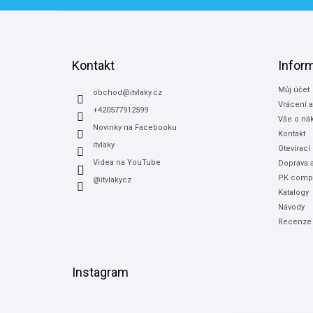
Z
á
p
a
Kontakt
Infor
t
Můj účet
í
obchod
@
itvlaky.cz
Vrácení 
+420577912599
Vše o ná
Novinky na Facebooku
Kontakt
itvlaky
Otevírací
Videa na YouTube
Doprava a
PK compu
@itvlakycz
Katalogy
Návody
Recenze
Instagram