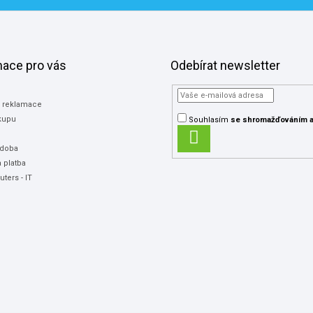
mace pro vás
Odebírat newsletter
a reklamace
kupu
Souhlasím
se shromažďováním
a
PŘIHLÁSIT
 doba
SE
 platba
ters - IT