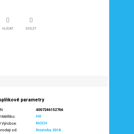
HLÍDAT
SDÍLET
oplňkové parametry
AN
:
4007246152766
H0
Měřítko
:
NOCH
Výrobce
:
prodeji od
:
Novinka 2018