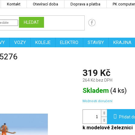
Kontakt
Otevírací doba
Doprava a platba
PK computers
HLEDAT
VY
VOZY
KOLEJE
ELEKTRO
STAVBY
KRAJINA
15276
319 Kč
264 Kč bez DPH
Měrná
Skladem
(
4 ks
)
cena:
Možnosti doručení
Přidat d
k modelové železnici