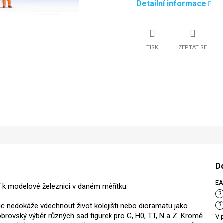
Detailní informace
TISK
ZEPTAT SE
D
E
tví k modelové železnici v daném měřítku.
?
Nic nedokáže vdechnout život kolejišti nebo dioramatu jako
?
brovský výběr různých sad figurek pro G, H0, TT, N a Z. Kromě
V 