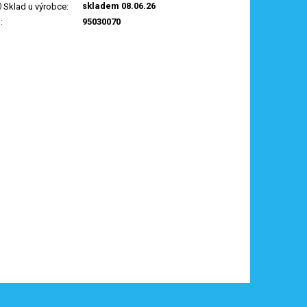
skladem 08.06.26
Sklad u výrobce
:
N
:
95030070