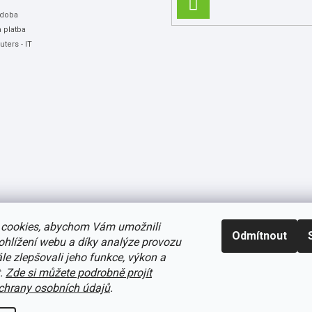
PŘIHLÁSIT
 doba
SE
 platba
ters - IT
cookies, abychom Vám umožnili
Odmítnout
ohlížení webu a díky analýze provozu
e zlepšovali jeho funkce, výkon a
t.
Zde si můžete podrobně projít
avení cookies
hrany osobních údajů
.