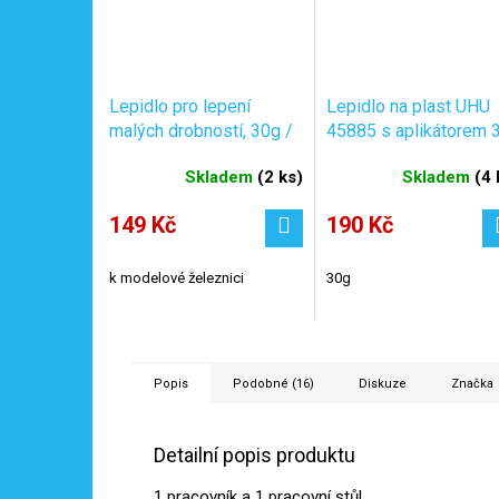
Lepidlo pro lepení
Lepidlo na plast UHU
malých drobností, 30g /
45885 s aplikátorem 
NOCH 61121
g / Auhagen 53517
Skladem
(
2 ks
)
Skladem
(
4 
149 Kč
190 Kč
k modelové železnici
30g
Popis
Podobné (16)
Diskuze
Značka
Detailní popis produktu
1 pracovník a 1 pracovní stůl