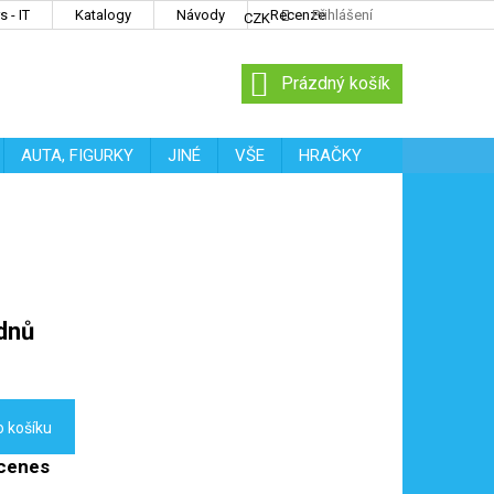
 - IT
Katalogy
Návody
Recenze
Přihlášení
CZK
NÁKUPNÍ
Prázdný košík
KOŠÍK
AUTA, FIGURKY
JINÉ
VŠE
HRAČKY
dnů
o košíku
Scenes