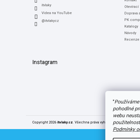
Kontakt
itvlaky
Otevírací
Videa na YouTube
Doprava a
PK compu
@itvlakycz
Katalogy
Návody
Recenze
Instagram
"
Používáme 
pohodlné pr
webu neustál
použitelnos
Copyright 2026
itvlaky.cz
. Všechna práva vyhrazena.
Upravit nast
Podmínky oc