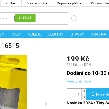
Kontakt
Otevírací doba
Doprava a platba
PK computers
HLEDAT
VY
VOZY
KOLEJE
ELEKTRO
STAVBY
KRAJINA
H 16515
199 Kč
164 Kč bez DPH
Měrná
Dodání do 10-30 
cena:
Možnosti doručení
Přidat d
Novinka 2024 / Tiny 