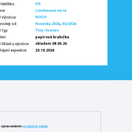
H0
Měřítko
:
ice
:
Limitovaná série
NOCH
Výrobce
:
prodeji od
:
Novinka 2024
,
4Q/2024
Tiny-Scenes
Typ
:
lení
:
papírová krabička
skladem 08.06.26
Sklad u výrobce
:
hájení expedice
:
23.10.2024
 zpracováním
osobních údajů
.