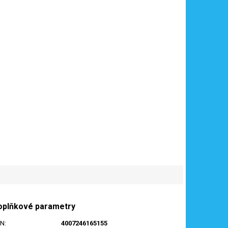
oplňkové parametry
AN
:
4007246165155