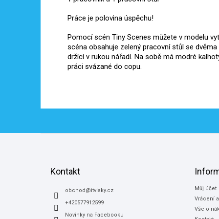
Práce je polovina úspěchu!
Pomocí scén Tiny Scenes můžete v modelu vytvoř
scéna obsahuje zelený pracovní stůl se dvěma 
držící v rukou nářadí. Na sobě má modré kalhoty
práci svázané do copu.
Z
á
p
a
Kontakt
Infor
t
Můj účet
í
obchod
@
itvlaky.cz
Vrácení 
+420577912599
Vše o ná
Novinky na Facebooku