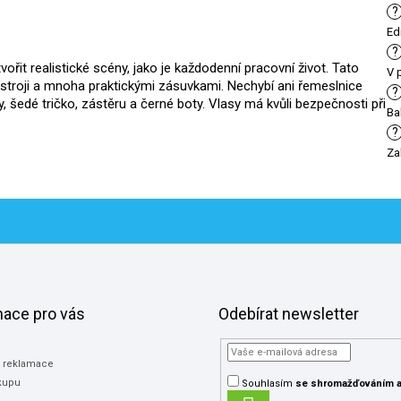
?
Ed
?
it realistické scény, jako je každodenní pracovní život. Tato
V 
stroji a mnoha praktickými zásuvkami. Nechybí ani řemeslnice
?
, šedé tričko, zástěru a černé boty. Vlasy má kvůli bezpečnosti při
Ba
?
Za
mace pro vás
Odebírat newsletter
a reklamace
kupu
Souhlasím
se shromažďováním
a