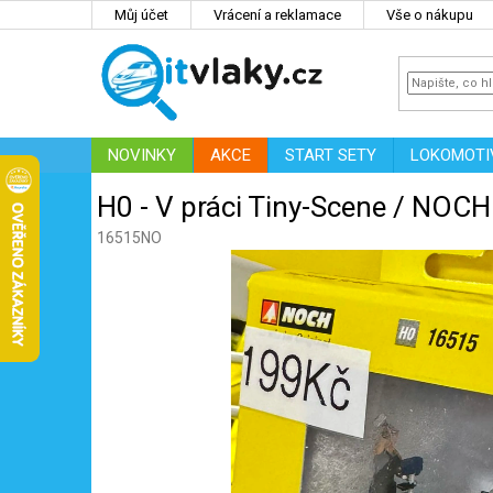
Přejít
Můj účet
Vrácení a reklamace
Vše o nákupu
na
obsah
NOVINKY
AKCE
START SETY
LOKOMOTI
IT
ZNAČKY
H0 - V práci Tiny-Scene / NOC
16515NO