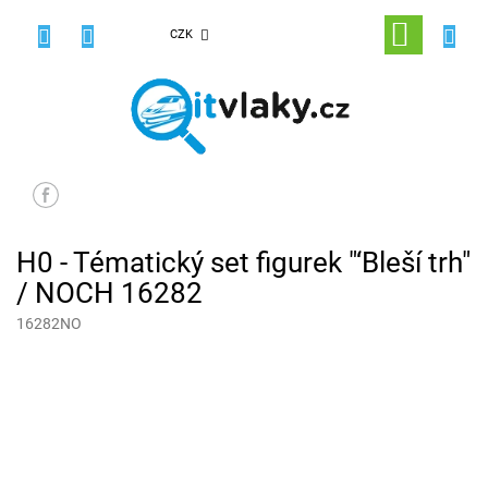
Přejít
na
NÁKUPNÍ
CZK
obsah
KOŠÍK
H0 - Tématický set figurek "‘Bleší trh"
/ NOCH 16282
16282NO