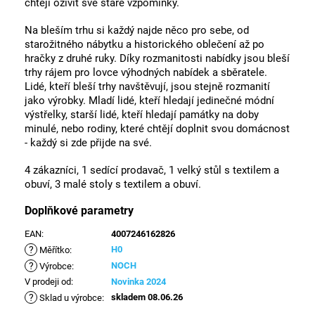
chtějí oživit své staré vzpomínky.
Na bleším trhu si každý najde něco pro sebe, od
starožitného nábytku a historického oblečení až po
hračky z druhé ruky. Díky rozmanitosti nabídky jsou bleší
trhy rájem pro lovce výhodných nabídek a sběratele.
Lidé, kteří bleší trhy navštěvují, jsou stejně rozmanití
jako výrobky. Mladí lidé, kteří hledají jedinečné módní
výstřelky, starší lidé, kteří hledají památky na doby
minulé, nebo rodiny, které chtějí doplnit svou domácnost
- každý si zde přijde na své.
4 zákazníci, 1 sedící prodavač, 1 velký stůl s textilem a
obuví, 3 malé stoly s textilem a obuví.
Doplňkové parametry
EAN
:
4007246162826
?
H0
Měřítko
:
?
NOCH
Výrobce
:
V prodeji od
:
Novinka 2024
?
skladem 08.06.26
Sklad u výrobce
: