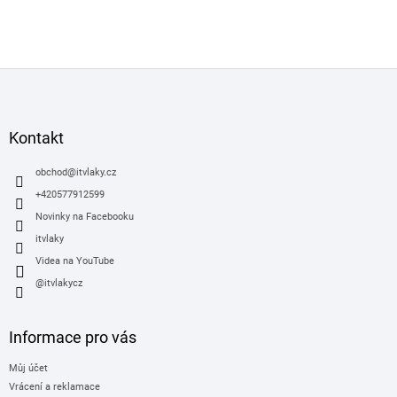
Z
á
p
a
Kontakt
t
í
obchod
@
itvlaky.cz
+420577912599
Novinky na Facebooku
itvlaky
Videa na YouTube
@itvlakycz
Informace pro vás
Můj účet
Vrácení a reklamace