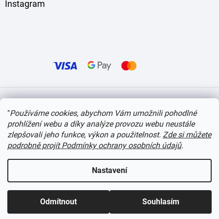
Instagram
Vytvořil Shoptet
"
Používáme cookies, abychom Vám umožnili pohodlné
prohlížení webu a díky analýze provozu webu neustále
Copyright 2026
itvlaky.cz
. Všechna práva vyhrazena.
Upravit nastavení cookies
zlepšovali jeho funkce, výkon a použitelnost.
Zde si můžete
podrobně projít Podmínky ochrany osobních údajů
.
Nastavení
Odmítnout
Souhlasím