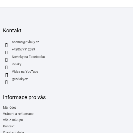
Z
á
p
a
Kontakt
t
í
obchod
@
itvlaky.cz
+420577912599
Novinky na Facebooku
itvlaky
Videa na YouTube
@itvlakycz
Informace pro vás
Můj účet
Vrácení a reklamace
Vše o nákupu
Kontakt
Otevírací doba