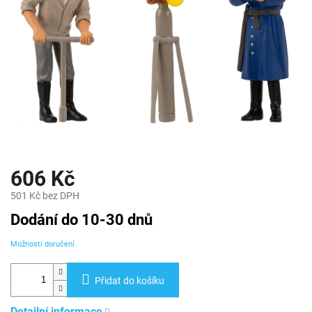
606 Kč
501 Kč bez DPH
Měrná
Dodání do 10-30 dnů
cena:
Možnosti doručení
Přidat do košíku
Detailní informace