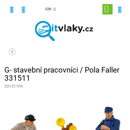
Přejít
na
NÁKUPNÍ
CZK
obsah
KOŠÍK
G- stavební pracovníci / Pola Faller
331511
331511FA