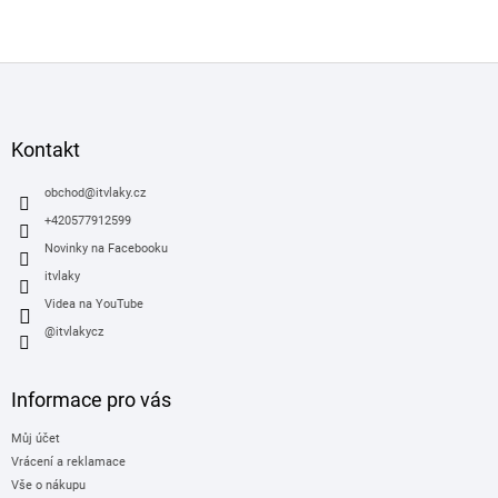
Z
á
p
a
Kontakt
t
í
obchod
@
itvlaky.cz
+420577912599
Novinky na Facebooku
itvlaky
Videa na YouTube
@itvlakycz
Informace pro vás
Můj účet
Vrácení a reklamace
Vše o nákupu