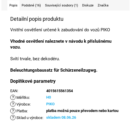
Popis
Podobné (16)
Související soubory (1)
Diskuze
Značka
Detailní popis produktu
Vnitřní osvětlení určené k zabudování do vozů PIKO
Vhodné osvětlení naleznete v návodu k příslušnému
vozu.
Svítí trvale, bez dekodéru.
Beleuchtungsbausatz für Schürzeneilzugwg.
Doplňkové parametry
EAN
:
4015615561354
?
H0
Měřítko
:
?
PIKO
Výrobce
:
?
platba možná pouze převodem nebo kartou
Platba
:
?
skladem 08.06.26
Sklad u výrobce
: