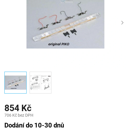
854 Kč
706 Kč bez DPH
Měrná
Dodání do 10-30 dnů
cena: