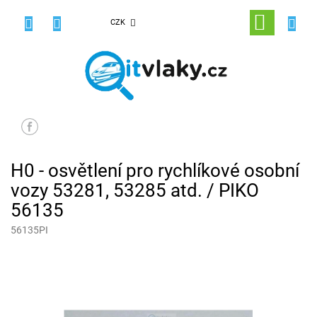
Přejít
na
NÁKUPNÍ
CZK
obsah
KOŠÍK
H0 - osvětlení pro rychlíkové osobní
vozy 53281, 53285 atd. / PIKO
56135
56135PI