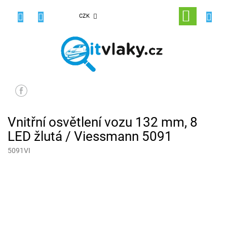
Přejít
na
NÁKUPNÍ
CZK
obsah
KOŠÍK
Vnitřní osvětlení vozu 132 mm, 8
LED žlutá / Viessmann 5091
5091VI