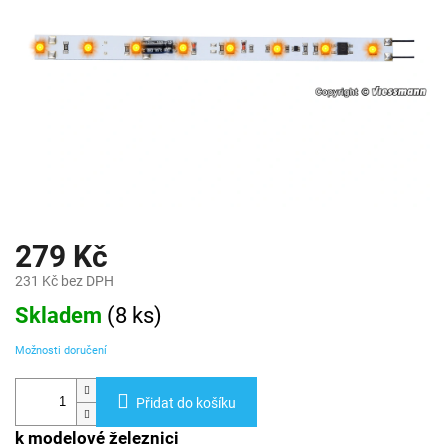
279 Kč
231 Kč bez DPH
Měrná
Skladem
(
8 ks
)
cena:
Možnosti doručení
Přidat do košíku
k modelové železnici