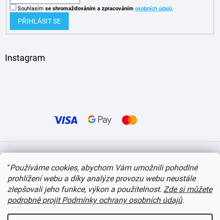
Souhlasím
se shromažďováním
a zpracováním
osobních údajů
.
PŘIHLÁSIT SE
Instagram
Vytvořil Shoptet
"
Používáme cookies, abychom Vám umožnili pohodlné
prohlížení webu a díky analýze provozu webu neustále
Copyright 2026
itvlaky.cz
. Všechna práva vyhrazena.
Upravit nastavení cookies
zlepšovali jeho funkce, výkon a použitelnost.
Zde si můžete
podrobně projít Podmínky ochrany osobních údajů
.