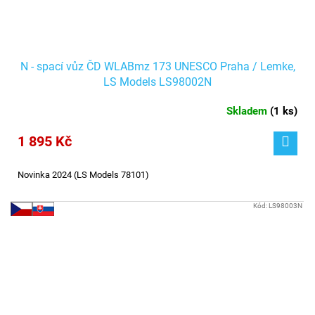
N - spací vůz ČD WLABmz 173 UNESCO Praha / Lemke,
LS Models LS98002N
Skladem
(
1 ks
)
1 895 Kč
Novinka 2024 (LS Models 78101)
Kód:
LS98003N