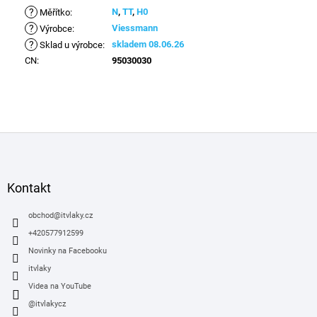
?
N
,
TT
,
H0
Měřítko
:
?
Viessmann
Výrobce
:
?
skladem 08.06.26
Sklad u výrobce
:
CN
:
95030030
Z
á
p
a
Kontakt
t
í
obchod
@
itvlaky.cz
+420577912599
Novinky na Facebooku
itvlaky
Videa na YouTube
@itvlakycz