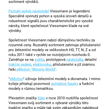
sortiment výrobků.
Pomalý pohyb návěstidel
Viessmann je legendární.
Speciálně vyvinutý pohon a vysoká úroveň detailů a
robustnost signálů jsou charakteristické pro vysoké
nároky, které společnost Viessmann klade na své
výrobky.
Společnost Viessmann nabízí důmyslnou techniku za
rozumné ceny. Rozsáhlý sortiment zahrnuje příslušenství
pro železniční modely ve velikostech H0, TT, N, Z a od
roku 2011 také v rychle se rozvíjejícím rozchodu 0.
Zaměřuje se na
světla
, prototypová
návěstidla
, detailní
trakční vedení
,
elektroniku
, příslušenství a již známou
řadu
eMotion "Moving World"
.
"
eMotion
" oživuje železniční modely a dioramata. I mimo
koleje přitahují pozornost
pohyblivé figurky
a funkční
modely s různou tematikou.
Převzetím značky
Kibri
v roce 2010 rozšířila společnost
Viessmann svůj sortiment o vybrané výrobky této
tradiční značky a může tak svým zákazníkům nabídnout