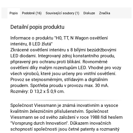
Popis
Podobné (16)
Související soubory (1)
Diskuze
Značka
Detailní popis produktu
Informace o produktu "H0, TT, N Wagon osvětlení
interiéru, 8 LED žlutá"
Zkrácené osvětlení interiéru s 8 bílými bezúdržbovými
LED diodami. Integrovaný zdroj konstantního proudu,
připravený pro ochranu proti blikání. Rovnoměrné
osvětlení díky malým rozestupům LED. Vhodné pro vozy
všech výrobců, které jsou určeny pro vnitřní osvětlení.
Provoz se stejnosměrným, střídavým a digitálním
proudem. Spotřeba proudu v provozu max. 30 mA.
Rozměry: D 13,2 x Š 0,9 cm.
Společnost Viessmann je známá inovativním a vysoce
kvalitním železničním příslušenstvím. Společnost
Viessmann se od svého založení v roce 1988 řídí heslem
"Vorsprung durch Innovation". Důkazem inovačních
schopností společnosti jsou četné patenty a rozmanitý