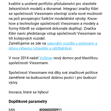
kvalitní a ucelené portfolio příslušenství pro stavitele
železničních modelů a dioramat. Integrací značky Kibri
se společnosti Viessmann otevírají zcela nové možnosti
na poli prosperující funkční modelářské výroby. Know-
how a technologie společnosti Viessmann a modely a
formy Kibri® se vzájemně dokonale doplňují. Značka
Kibri navíc představuje vstup společnosti Viessmann na
trh kolejových vozidel.
Zaměřujeme se zde na
speciální vozidla s pohonem a
plnou výbavou (stavební a údržbářská).
V roce 2014 našel
Vollmer
nový domov pod hlavičkou
společnosti Viessmann.
Společnost Viessmann má díky své značkové politice
zaměřené na budoucnost dobrou pozici i pro budoucí
výzvy.
Inovace, které se hýbou!
Doplňkové parametry
EAN
:
4026602050911