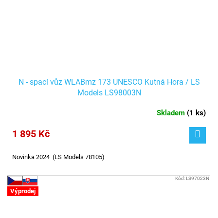
N - spací vůz WLABmz 173 UNESCO Kutná Hora / LS
Models LS98003N
Skladem
(
1 ks
)
1 895 Kč
Novinka 2024 (LS Models 78105)
Kód:
LS97023N
Výprodej