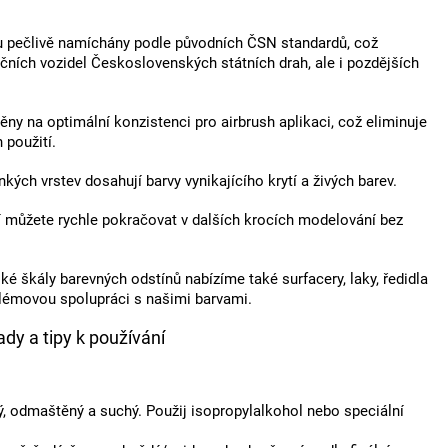
u pečlivě namíchány podle původních ČSN standardů, což
ičních vozidel Československých státních drah, ale i pozdějších
děny na optimální konzistenci pro airbrush aplikaci, což eliminuje
 použití.
tenkých vrstev dosahují barvy vynikajícího krytí a živých barev.
 můžete rychle pokračovat v dalších krocích modelování bez
ké škály barevných odstínů nabízíme také surfacery, laky, ředidla
oblémovou spolupráci s našimi barvami.
dy a tipy k používání
, odmaštěný a suchý. Použij isopropylalkohol nebo speciální