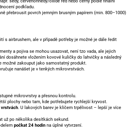
př. šedý, červenohnědý/oxide red nebo černý podle finální
jednocení podkladu.
emně přebrousit povrch jemným brusným papírem (min. 800–1000)
tí s airbrushem, ale v případě potřeby je možné je dále ředit
igmenty a pojiva se mohou usazovat, není tzo vada, ale jejich
ání dosáhnete vložením kovové kuličky do lahvičky a následný
je možné zakouput jako samostatný produkt.
oručuje nanášet je v tenkých mikrovrstvách.
ostupné mikrovrstvy a přesnou kontrolu.
ětší plochy nebo tam, kde potřebujete rychlejší kryvost.
 vrstvách
. U lakových barev je klíčem trpělivost – lepší je více
at už po několika desítkách sekund.
modelem
počkat 24 hodin
na úplné vytvrzení.