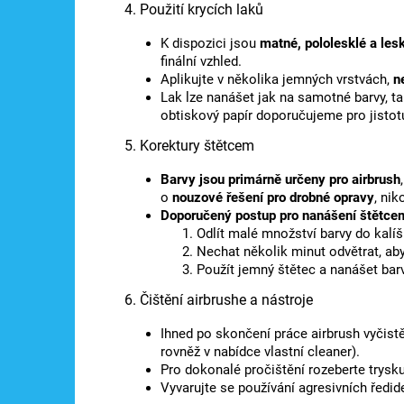
4. Použití krycích laků
K dispozici jsou
matné, pololesklé a lesk
finální vzhled.
Aplikujte v několika jemných vrstvách,
n
Lak lze nanášet jak na samotné barvy, tak
obtiskový papír doporučujeme pro jisto
5. Korektury štětcem
Barvy jsou primárně určeny pro airbrush
o
nouzové řešení pro drobné opravy
, nik
Doporučený postup pro nanášení štětce
Odlít malé množství barvy do kalíš
Nechat několik minut odvětrat, aby
Použít jemný štětec a nanášet bar
6. Čištění airbrushe a nástroje
Ihned po skončení práce airbrush vyčist
rovněž v nabídce vlastní cleaner).
Pro dokonalé pročištění rozeberte trysk
Vyvarujte se používání agresivních ředid