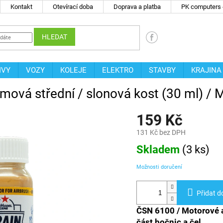
Kontakt
Otevírací doba
Doprava a platba
PK computers -
HLEDAT
IVY
VOZY
KOLEJE
ELEKTRO
STAVBY
KRAJINA
mová střední / slonová kost (30 ml) /
159 Kč
131 Kč bez DPH
Měrná
Skladem
(
3 ks
)
cena:
Možnosti doručení
Přidat d
ČSN 6100 /
Motorové a
část bočnic a čel