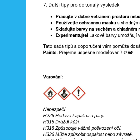
7. Další tipy pro dokonalý výsledek
Pracujte v dobře větraném prostoru neb
Používejte ochrannou masku
s vhodným 
Skladujte barvy na suchém a chladném 
Experimentujte!
Lakové barvy umožňují vy
Tato sada tipů a doporučení vám pomůže dosá
Paints
. Přejeme úspěšné modelování! 🎨🚂
Varování:
Nebezpečí
H226 Hořlavá kapalina a páry.
H315 Dráždí kůži.
H318 Způsobuje vážné poškození očí.
H336 Může způsobit ospalost nebo závratě.