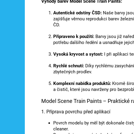
Výhody barev Model Scene Train Paints:
Autentické odstíny ČSD:
Naše barvy jso
zajišťuje věrnou reprodukci barev železn
ČD.
Připraveno k použití:
Barvy jsou již naře
potřebu dalšího ředění a usnadňuje jejich
Vysoká kryvost a sytost:
I při aplikaci 
Rychlé schnutí:
Díky rychlému zasychání
zbytečných prodlev.
Komplexní nabídka produktů:
Kromě širo
a čistič, které jsou navrženy pro bezpr
Model Scene Train Paints – Praktické ra
1. Příprava povrchu před aplikací
Povrch modelu by měl být dokonale čistý
cleaner.