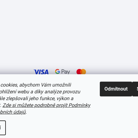
cookies, abychom Vám umožnili
Odmítnout
ohlížení webu a díky analýze provozu
í cookies
e zlepšovali jeho funkce, výkon a
t.
Zde si můžete podrobně projít Podmínky
bních údajů
.
í