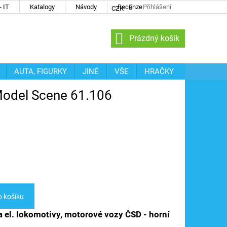
 IT
Katalogy
Návody
Recenze
Přihlášení
CZK
NÁKUPNÍ
Prázdný košík
KOŠÍK
AUTA, FIGURKY
JINÉ
VŠE
HRAČKY
 Model Scene 61.106
o košíku
 el. lokomotivy, motorové vozy ČSD - horní