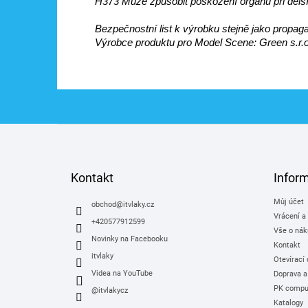
H373 Může způsobit poškození orgánů při delš
Bezpečnostní list k výrobku stejně jako propag
Výrobce produktu pro Model Scene: Green s.r.o
Z
á
p
a
Kontakt
Infor
t
Můj účet
í
obchod
@
itvlaky.cz
Vrácení a
+420577912599
Vše o nák
Novinky na Facebooku
Kontakt
itvlaky
Otevírací
Videa na YouTube
Doprava a
PK comput
@itvlakycz
Katalogy