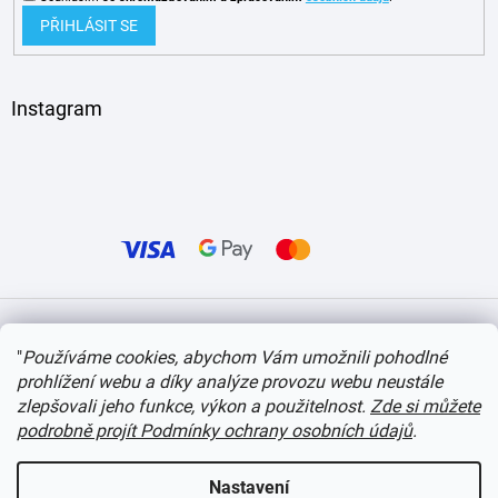
PŘIHLÁSIT SE
Instagram
Vytvořil Shoptet
"
Používáme cookies, abychom Vám umožnili pohodlné
prohlížení webu a díky analýze provozu webu neustále
Copyright 2026
itvlaky.cz
. Všechna práva vyhrazena.
Upravit nastavení cookies
zlepšovali jeho funkce, výkon a použitelnost.
Zde si můžete
podrobně projít Podmínky ochrany osobních údajů
.
Nastavení