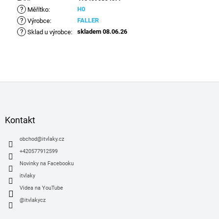
?
H0
Měřítko
:
?
FALLER
Výrobce
:
?
skladem 08.06.26
Sklad u výrobce
:
Z
á
p
a
Kontakt
t
í
obchod
@
itvlaky.cz
+420577912599
Novinky na Facebooku
itvlaky
Videa na YouTube
@itvlakycz