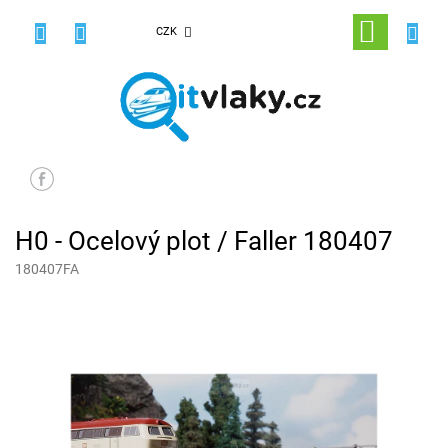
Přejít
na
NÁKUPNÍ
CZK
obsah
KOŠÍK
H0 - Ocelový plot / Faller 180407
180407FA