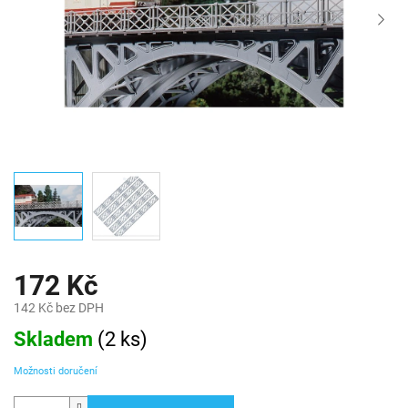
172 Kč
142 Kč bez DPH
Měrná
Skladem
(
2 ks
)
cena:
Možnosti doručení