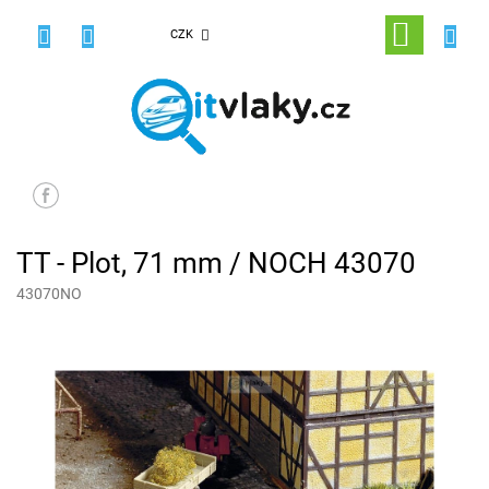
Přejít
na
NÁKUPNÍ
CZK
obsah
KOŠÍK
TT - Plot, 71 mm / NOCH 43070
43070NO