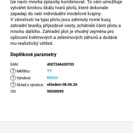
lze navíc mnoha způsoby kombinovat. To vám umožňuje
vytvářet širokou škálu tvarů plotů, které dokonale
zapadají do vaší individuální modelové krajiny.
V závislosti na typu plotu jsou zahrnuty rovné kusy,
zahradní branky, příjezdové cesty, zchátralé části plotu a
mnoho dalšího. Zahradní plot je vhodný zejména pro
oplocení květinových a zeleninových záhonů a dodává
mu realistický vzhled.
Doplňkové parametry
EAN
:
4007246430703
?
TT
Měřítko
:
?
NOCH
Výrobce
:
?
skladem 08.06.26
Sklad u výrobce
:
CN
:
95030095
Z
á