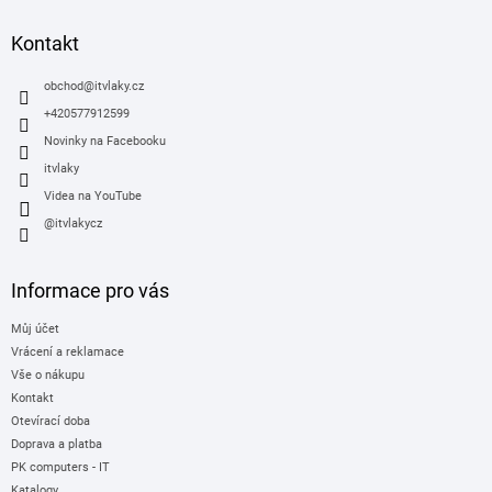
p
a
Kontakt
t
í
obchod
@
itvlaky.cz
+420577912599
Novinky na Facebooku
itvlaky
Videa na YouTube
@itvlakycz
Informace pro vás
Můj účet
Vrácení a reklamace
Vše o nákupu
Kontakt
Otevírací doba
Doprava a platba
PK computers - IT
Katalogy