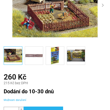
260 Kč
215 Kč bez DPH
Měrná
Dodání do 10-30 dnů
cena:
Možnosti doručení