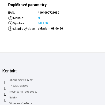
Doplňkové parametry
EAN
:
4104090724030
?
N
Měřítko
:
?
FALLER
Výrobce
:
?
skladem 08.06.26
Sklad u výrobce
:
Z
á
p
a
Kontakt
t
í
obchod
@
itvlaky.cz
+420577912599
Novinky na Facebooku
itvlaky
Videa na YouTube