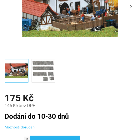
175 Kč
145 Kč bez DPH
Měrná
Dodání do 10-30 dnů
cena:
Možnosti doručení