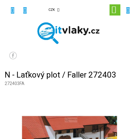
Přejít
na
NÁKUPN
CZK
obsah
KOŠÍK
N - Laťkový plot / Faller 272403
272403FA