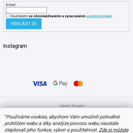
E-mail
Souhlasím
se shromažďováním
a zpracováním
osobních údajů
.
PŘIHLÁSIT SE
Instagram
Vytvořil Shoptet
"
Používáme cookies, abychom Vám umožnili pohodlné
prohlížení webu a díky analýze provozu webu neustále
Copyright 2026
itvlaky.cz
. Všechna práva vyhrazena.
Upravit nastavení
cookies
zlepšovali jeho funkce, výkon a použitelnost.
Zde si můžete