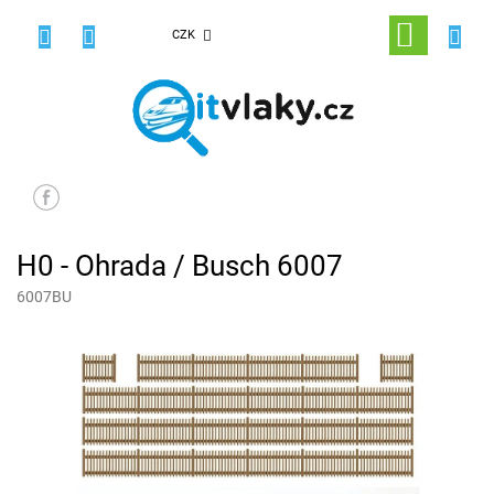
Přejít
na
NÁKUPNÍ
CZK
obsah
KOŠÍK
H0 - Ohrada / Busch 6007
6007BU