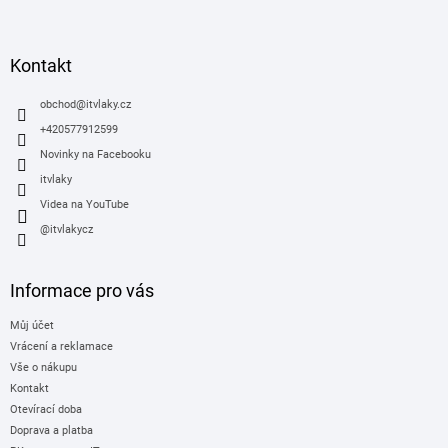
á
p
a
Kontakt
t
í
obchod
@
itvlaky.cz
+420577912599
Novinky na Facebooku
itvlaky
Videa na YouTube
@itvlakycz
Informace pro vás
Můj účet
Vrácení a reklamace
Vše o nákupu
Kontakt
Otevírací doba
Doprava a platba