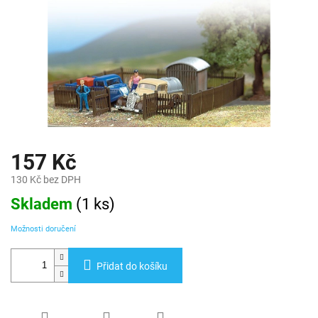
157 Kč
130 Kč bez DPH
Měrná
Skladem
(
1 ks
)
cena:
Možnosti doručení
Přidat do košíku