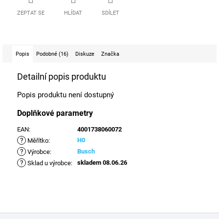
ZEPTAT SE
HLÍDAT
SDÍLET
Popis
Podobné (16)
Diskuze
Značka
Detailní popis produktu
Popis produktu není dostupný
Doplňkové parametry
EAN
:
4001738060072
?
H0
Měřítko
:
?
Busch
Výrobce
:
?
skladem 08.06.26
Sklad u výrobce
:
Z