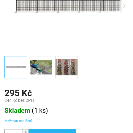
295 Kč
244 Kč bez DPH
Měrná
Skladem
(
1 ks
)
cena:
Možnosti doručení