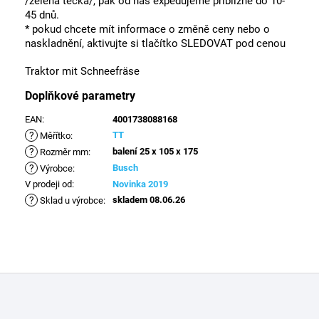
/zelená tečka/, pak od nás expedujeme přibližně do 10-
45 dnů.
* pokud chcete mít informace o změně ceny nebo o
naskladnění, aktivujte si tlačítko SLEDOVAT pod cenou
Traktor mit Schneefräse
Doplňkové parametry
EAN
:
4001738088168
?
TT
Měřítko
:
?
balení 25 x 105 x 175
Rozměr mm
:
?
Busch
Výrobce
:
V prodeji od
:
Novinka 2019
?
skladem 08.06.26
Sklad u výrobce
:
Z
á
p