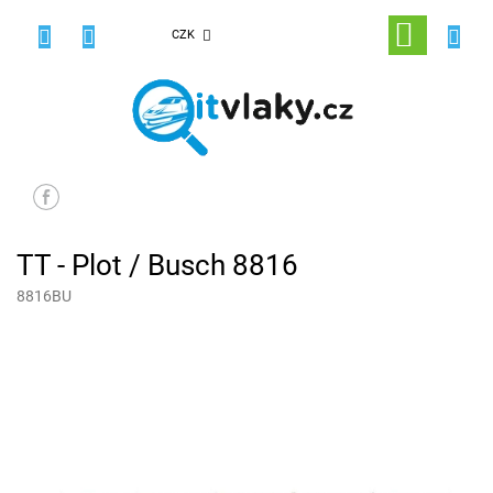
Přejít
na
NÁKUPNÍ
CZK
obsah
KOŠÍK
TT - Plot / Busch 8816
8816BU