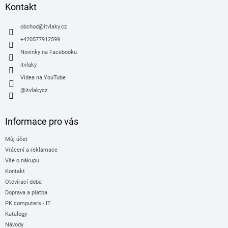
a
Kontakt
t
í
obchod
@
itvlaky.cz
+420577912599
Novinky na Facebooku
itvlaky
Videa na YouTube
@itvlakycz
Informace pro vás
Můj účet
Vrácení a reklamace
Vše o nákupu
Kontakt
Otevírací doba
Doprava a platba
PK computers - IT
Katalogy
Návody