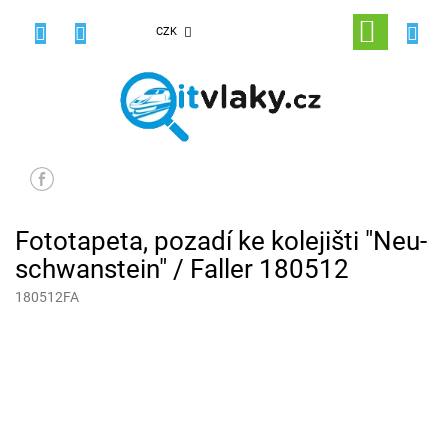
Přejít
na
NÁKUPNÍ
CZK
obsah
KOŠÍK
Fototapeta, pozadí ke kolejišti "Neu­
schwanstein" / Faller 180512
180512FA