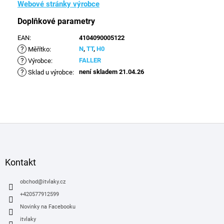
Webové stránky výrobce
Doplňkové parametry
EAN
:
4104090005122
?
N
,
TT
,
H0
Měřítko
:
?
FALLER
Výrobce
:
?
není skladem 21.04.26
Sklad u výrobce
:
Z
á
p
a
Kontakt
t
í
obchod
@
itvlaky.cz
+420577912599
Novinky na Facebooku
itvlaky