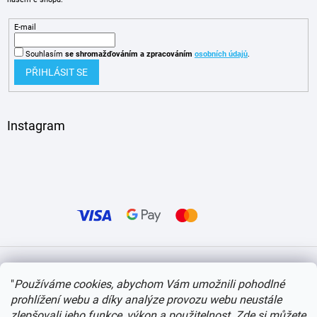
E-mail
Souhlasím
se shromažďováním
a zpracováním
osobních údajů
.
PŘIHLÁSIT SE
Instagram
Vytvořil Shoptet
"
Používáme cookies, abychom Vám umožnili pohodlné
prohlížení webu a díky analýze provozu webu neustále
Copyright 2026
itvlaky.cz
. Všechna práva vyhrazena.
Upravit nastavení cookies
zlepšovali jeho funkce, výkon a použitelnost.
Zde si můžete