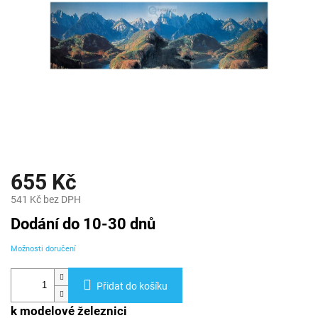
655 Kč
541 Kč bez DPH
Měrná
Dodání do 10-30 dnů
cena:
Možnosti doručení
Přidat do košíku
k modelové železnici