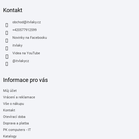
p
a
Kontakt
t
í
obchod
@
itvlaky.cz
+420577912599
Novinky na Facebooku
itvlaky
Videa na YouTube
@itvlakycz
Informace pro vás
Můj účet
Vrácení a reklamace
Vše o nákupu
Kontakt
Otevírací doba
Doprava a platba
PK computers - IT
Katalogy