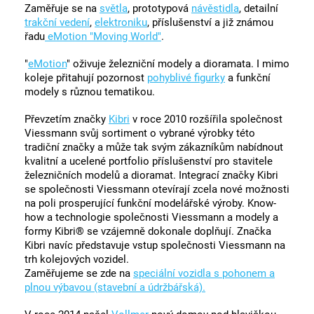
Zaměřuje se na
světla
, prototypová
návěstidla
, detailní
trakční vedení
,
elektroniku
, příslušenství a již známou
řadu
eMotion "Moving World"
.
"
eMotion
" oživuje železniční modely a dioramata. I mimo
koleje přitahují pozornost
pohyblivé figurky
a funkční
modely s různou tematikou.
Převzetím značky
Kibri
v roce 2010 rozšířila společnost
Viessmann svůj sortiment o vybrané výrobky této
tradiční značky a může tak svým zákazníkům nabídnout
kvalitní a ucelené portfolio příslušenství pro stavitele
železničních modelů a dioramat. Integrací značky Kibri
se společnosti Viessmann otevírají zcela nové možnosti
na poli prosperující funkční modelářské výroby. Know-
how a technologie společnosti Viessmann a modely a
formy Kibri® se vzájemně dokonale doplňují. Značka
Kibri navíc představuje vstup společnosti Viessmann na
trh kolejových vozidel.
Zaměřujeme se zde na
speciální vozidla s pohonem a
plnou výbavou (stavební a údržbářská).