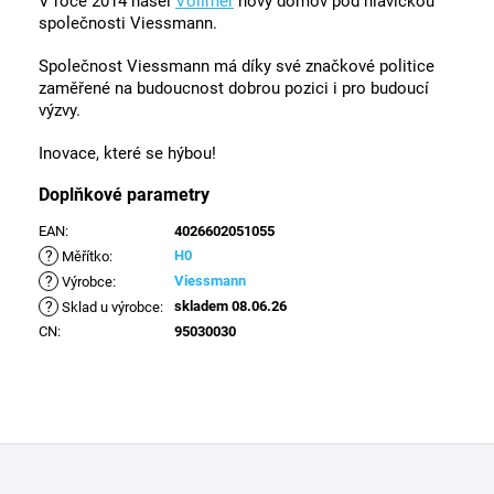
V roce 2014 našel
Vollmer
nový domov pod hlavičkou
společnosti Viessmann.
Společnost Viessmann má díky své značkové politice
zaměřené na budoucnost dobrou pozici i pro budoucí
výzvy.
Inovace, které se hýbou!
Doplňkové parametry
EAN
:
4026602051055
?
H0
Měřítko
:
?
Viessmann
Výrobce
:
?
skladem 08.06.26
Sklad u výrobce
:
CN
:
95030030
Z
á