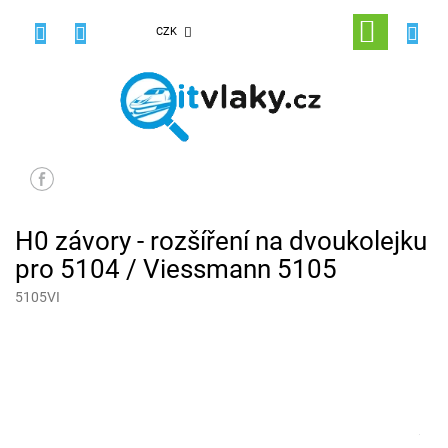
Přejít
na
NÁKUPNÍ
CZK
obsah
KOŠÍK
H0 závory - rozšíření na dvoukolejku
pro 5104 / Viessmann 5105
5105VI