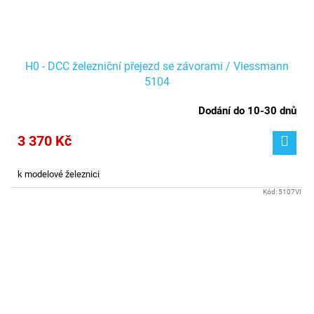
H0 - DCC železniční přejezd se závorami / Viessmann
5104
Dodání do 10-30 dnů
3 370 Kč
k modelové železnici
Kód:
5107VI