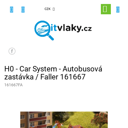
Přejít
na
NÁKUPNÍ
CZK
obsah
KOŠÍK
H0 - Car System - Autobusová
zastávka / Faller 161667
161667FA