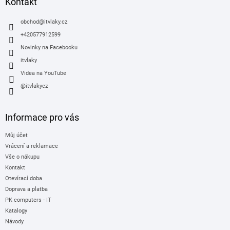
a
Kontakt
t
í
obchod
@
itvlaky.cz
+420577912599
Novinky na Facebooku
itvlaky
Videa na YouTube
@itvlakycz
Informace pro vás
Můj účet
Vrácení a reklamace
Vše o nákupu
Kontakt
Otevírací doba
Doprava a platba
PK computers - IT
Katalogy
Návody