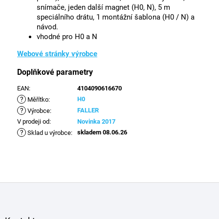
snímače, jeden další magnet (H0, N), 5 m
speciálního drátu, 1 montážní šablona (H0 / N) a
návod.
vhodné pro H0 a N
Webové stránky výrobce
Doplňkové parametry
EAN
:
4104090616670
?
H0
Měřítko
:
?
FALLER
Výrobce
:
V prodeji od
:
Novinka 2017
?
skladem 08.06.26
Sklad u výrobce
:
Z
á
p