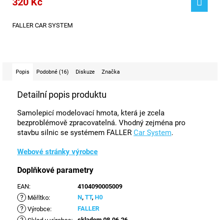
320 Kč
FALLER CAR SYSTEM
Popis
Podobné (16)
Diskuze
Značka
Detailní popis produktu
Samolepicí modelovací hmota, která je zcela
bezproblémově zpracovatelná. Vhodný zejména pro
stavbu silnic se systémem FALLER
Car System
.
Webové stránky výrobce
Doplňkové parametry
EAN
:
4104090005009
?
N
,
TT
,
H0
Měřítko
:
?
FALLER
Výrobce
:
skladem 08.06.26