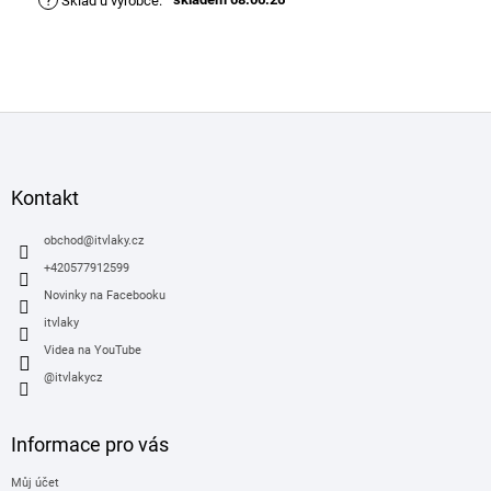
?
Sklad u výrobce
:
Z
á
p
a
Kontakt
t
í
obchod
@
itvlaky.cz
+420577912599
Novinky na Facebooku
itvlaky
Videa na YouTube
@itvlakycz
Informace pro vás
Můj účet