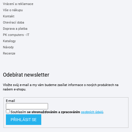
Vrácení a reklamace
Vše o nákupu
Kontakt
Otevírací doba
Doprava a platba
PK computers - IT
Katalogy
Návody
Recenze
Odebírat newsletter
Vložte svůj e-mail a my vám budeme zasílat informace o nových produktech na
našem e-shopu.
E-mail
Souhlasím
se shromažďováním
a zpracováním
osobních údajů
.
PŘIHLÁSIT SE