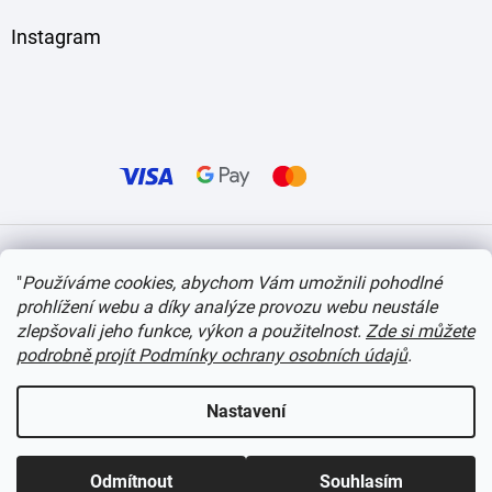
Instagram
Vytvořil Shoptet
"
Používáme cookies, abychom Vám umožnili pohodlné
prohlížení webu a díky analýze provozu webu neustále
Copyright 2026
itvlaky.cz
. Všechna práva vyhrazena.
Upravit nastavení cookies
zlepšovali jeho funkce, výkon a použitelnost.
Zde si můžete
podrobně projít Podmínky ochrany osobních údajů
.
Nastavení
Odmítnout
Souhlasím