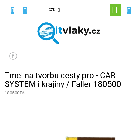
Přejít
na
NÁKUPNÍ
CZK
obsah
KOŠÍK
Tmel na tvorbu cesty pro - CAR
SYSTEM i krajiny / Faller 180500
180500FA