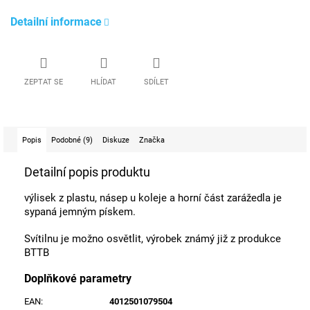
Detailní informace
ZEPTAT SE
HLÍDAT
SDÍLET
Popis
Podobné (9)
Diskuze
Značka
Detailní popis produktu
výlisek z plastu, násep u koleje a horní část zarážedla je
sypaná jemným pískem.
Svítilnu je možno osvětlit, výrobek známý již z produkce
BTTB
Doplňkové parametry
EAN
:
4012501079504