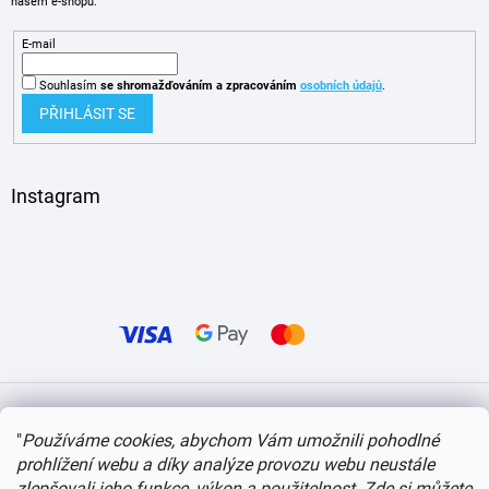
našem e-shopu.
E-mail
Souhlasím
se shromažďováním
a zpracováním
osobních údajů
.
PŘIHLÁSIT SE
Instagram
Vytvořil Shoptet
"
Používáme cookies, abychom Vám umožnili pohodlné
prohlížení webu a díky analýze provozu webu neustále
Copyright 2026
itvlaky.cz
. Všechna práva vyhrazena.
Upravit nastavení cookies
zlepšovali jeho funkce, výkon a použitelnost.
Zde si můžete