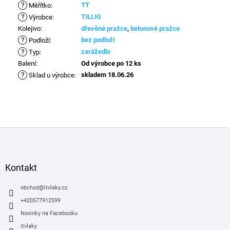
?
TT
Měřítko
:
?
TILLIG
Výrobce
:
Kolejivo
:
dřevěné pražce
,
betonové pražce
?
bez podloží
Podloží
:
?
zarážedlo
Typ
:
Balení
:
Od výrobce po 12 ks
?
skladem 18.06.26
Sklad u výrobce
:
Z
á
p
a
Kontakt
t
í
obchod
@
itvlaky.cz
+420577912599
Novinky na Facebooku
itvlaky