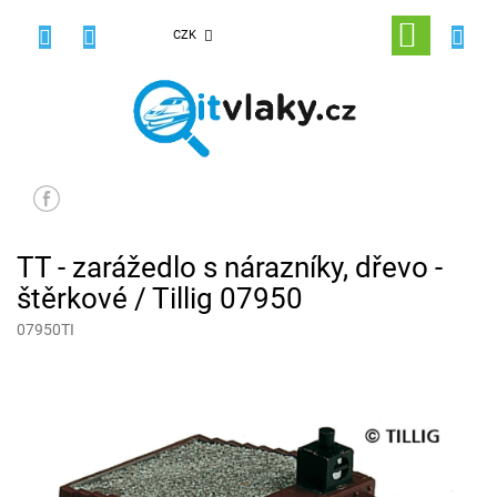
Přejít
na
NÁKUPNÍ
CZK
obsah
KOŠÍK
TT - zarážedlo s nárazníky, dřevo -
štěrkové / Tillig 07950
07950TI