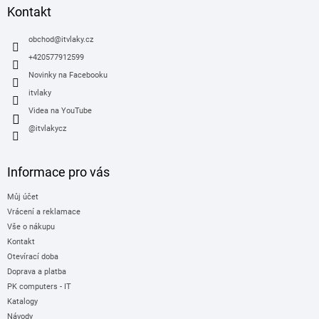
a
Kontakt
t
í
obchod
@
itvlaky.cz
+420577912599
Novinky na Facebooku
itvlaky
Videa na YouTube
@itvlakycz
Informace pro vás
Můj účet
Vrácení a reklamace
Vše o nákupu
Kontakt
Otevírací doba
Doprava a platba
PK computers - IT
Katalogy
Návody