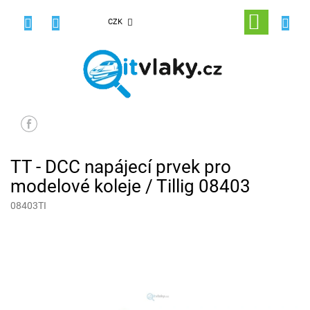
Přejít
na
NÁKUPNÍ
CZK
obsah
KOŠÍK
TT - DCC napájecí prvek pro
modelové koleje / Tillig 08403
08403TI