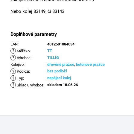
Nebo kolej 83149, či 83143
Doplňkové parametry
EAN
:
4012501084034
?
TT
Měřítko
:
?
TILLIG
Výrobce
:
Kolejivo
:
dřevěné pražce
,
betonové pražce
?
bez podloží
Podloží
:
?
napájecí kolej
Typ
:
?
skladem 18.06.26
Sklad u výrobce
:
Z
á
p