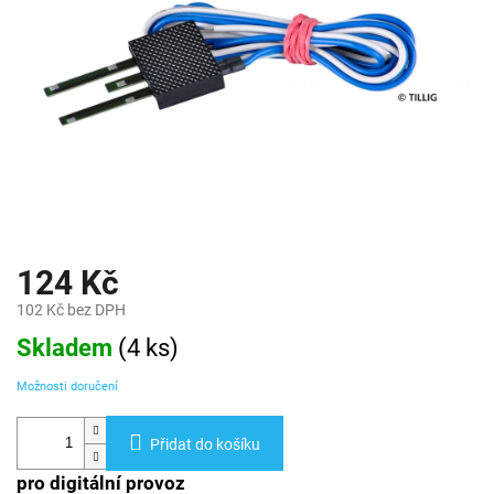
124 Kč
102 Kč bez DPH
Měrná
Skladem
(
4 ks
)
cena:
Možnosti doručení
Přidat do košíku
pro digitální provoz