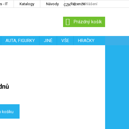
 - IT
Katalogy
Návody
Recenze
Přihlášení
CZK
NÁKUPNÍ
Prázdný košík
KOŠÍK
AUTA, FIGURKY
JINÉ
VŠE
HRAČKY
dnů
o košíku