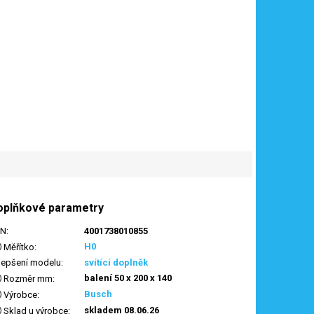
oplňkové parametry
AN
:
4001738010855
H0
Měřítko
:
lepšení modelu
:
svítící doplněk
balení 50 x 200 x 140
Rozměr mm
:
Busch
Výrobce
:
skladem 08.06.26
Sklad u výrobce
: