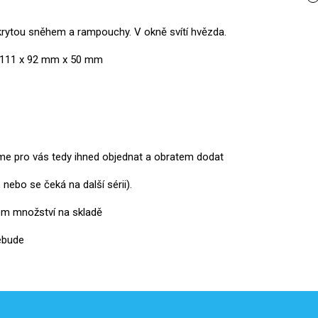
rytou sněhem a rampouchy. V okně svítí hvězda.
: 111 x 92 mm x 50 mm
eme pro vás tedy ihned objednat a obratem dodat
 nebo se čeká na další sérii).
ém množství na skladě
ebude