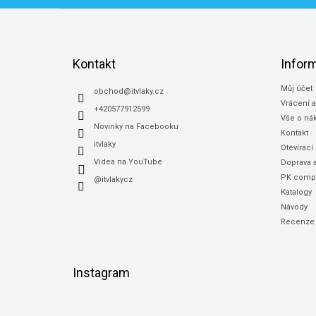
Z
á
p
a
Kontakt
Infor
t
Můj účet
í
obchod
@
itvlaky.cz
Vrácení 
+420577912599
Vše o ná
Novinky na Facebooku
Kontakt
itvlaky
Otevírací
Videa na YouTube
Doprava a
PK compu
@itvlakycz
Katalogy
Návody
Recenze
Instagram