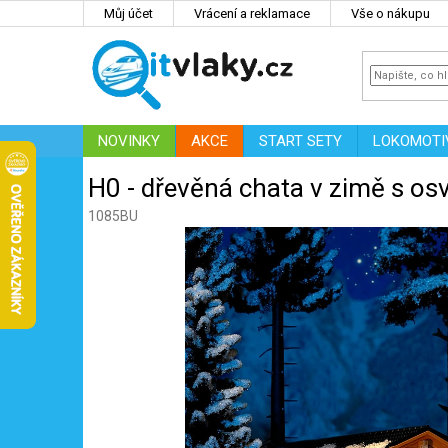
Přejít
Můj účet
Vrácení a reklamace
Vše o nákupu
na
obsah
NOVINKY
AKCE
START SETY
LOKOMOTI
IT
ZNAČKY
H0 - dřevěná chata v zimě s o
1085BU