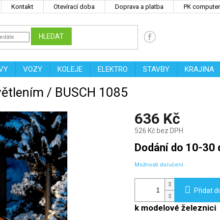
Kontakt
Otevírací doba
Doprava a platba
PK computers
HLEDAT
VY
VOZY
KOLEJE
ELEKTRO
STAVBY
KRAJINA
světlením / BUSCH 1085
636 Kč
526 Kč bez DPH
Měrná
Dodání do 10-30 
cena:
Možnosti doručení
Přidat d
k modelové železnici