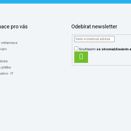
mace pro vás
Odebírat newsletter
a reklamace
kupu
Souhlasím
se shromažďováním
a
PŘIHLÁSIT
 doba
SE
 platba
ters - IT