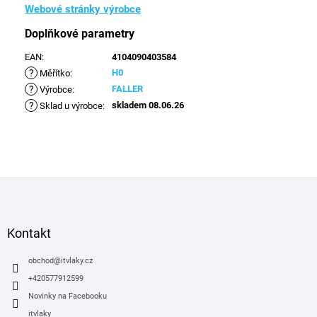
Webové stránky výrobce
Doplňkové parametry
EAN
:
4104090403584
?
H0
Měřítko
:
?
FALLER
Výrobce
:
?
skladem 08.06.26
Sklad u výrobce
:
Z
á
p
a
Kontakt
t
í
obchod
@
itvlaky.cz
+420577912599
Novinky na Facebooku
itvlaky