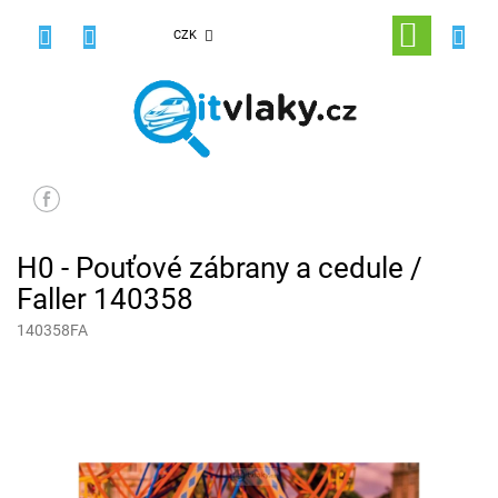
Přejít
na
NÁKUPNÍ
CZK
obsah
KOŠÍK
H0 - Pouťové zábrany a cedule /
Faller 140358
140358FA