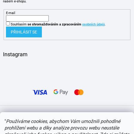
našem e-shopu.
E-mail
Souhlasím
se shromažďováním
a zpracováním
osobních údajů
.
PŘIHLÁSIT SE
Instagram
Vytvořil Shoptet
"
Používáme cookies, abychom Vám umožnili pohodlné
prohlížení webu a díky analýze provozu webu neustále
Copyright 2026
itvlaky.cz
. Všechna práva vyhrazena.
Upravit nastavení cookies