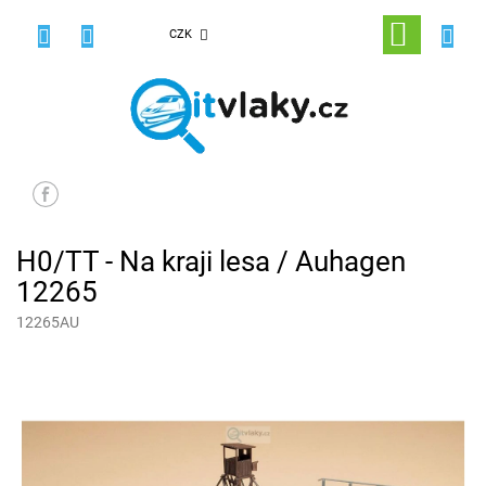
Přejít
na
NÁKUPNÍ
CZK
obsah
KOŠÍK
H0/TT - Na kraji lesa / Auhagen
12265
12265AU