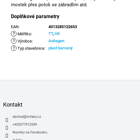
mostek přes potok se zábradlím atd.
Doplňkové parametry
EAN
:
4013285122653
?
TT
,
H0
Měřítko
:
?
Auhagen
Výrobce
:
?
plast barvený
Typ stavebnice
:
Z
á
p
a
Kontakt
t
í
obchod
@
itvlaky.cz
+420577912599
Novinky na Facebooku