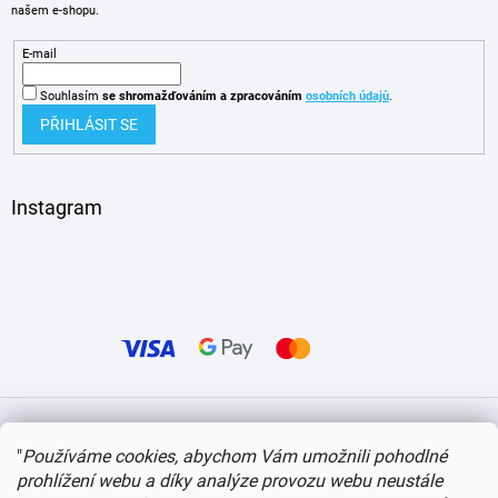
našem e-shopu.
E-mail
Souhlasím
se shromažďováním
a zpracováním
osobních údajů
.
PŘIHLÁSIT SE
Instagram
Vytvořil Shoptet
"
Používáme cookies, abychom Vám umožnili pohodlné
prohlížení webu a díky analýze provozu webu neustále
Copyright 2026
itvlaky.cz
. Všechna práva vyhrazena.
Upravit nastavení cookies