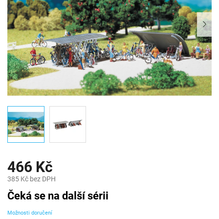
466 Kč
385 Kč bez DPH
Měrná
Čeká se na další sérii
cena:
Možnosti doručení