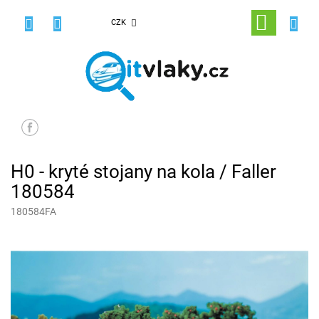
Přejít
na
NÁKUPNÍ
CZK
obsah
KOŠÍK
H0 - kryté stojany na kola / Faller
180584
180584FA