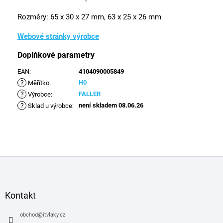
Rozměry:
65 x 30 x 27 mm, 63 x 25 x 26 mm
Webové stránky výrobce
Doplňkové parametry
EAN
:
4104090005849
?
H0
Měřítko
:
?
FALLER
Výrobce
:
?
není skladem 08.06.26
Sklad u výrobce
:
Z
á
p
a
Kontakt
t
í
obchod
@
itvlaky.cz