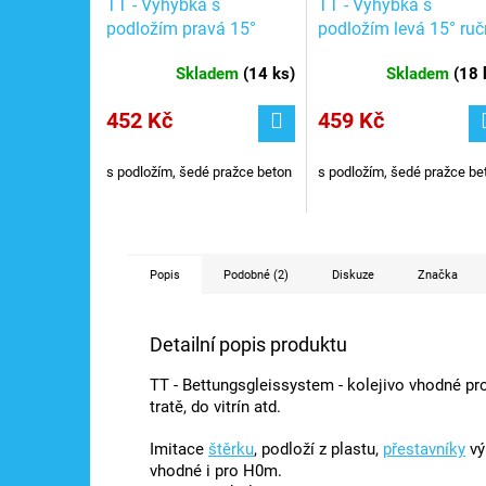
TT - Výhybka s
TT - Výhybka s
podložím pravá 15°
podložím levá 15° ruč
ruční / Tillig 83816
/ TILLIG 83817
Skladem
(
14 ks
)
Skladem
(
18 
452 Kč
459 Kč
s podložím, šedé pražce beton
s podložím, šedé pražce be
Popis
Podobné (2)
Diskuze
Značka
Detailní popis produktu
TT - Bettungsgleissystem - kolejivo vhodné pro
tratě, do vitrín atd.
Imitace
štěrku
, podloží z plastu,
přestavníky
vý
vhodné i pro H0m.