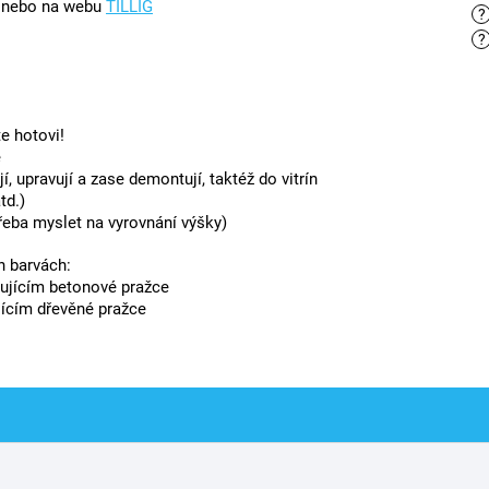
, nebo na webu
TILLIG
?
?
te hotovi!
é
jí, upravují a zase demontují, taktéž do vitrín
td.)
třeba myslet na vyrovnání výšky)
h barvách:
ujícím betonové pražce
ícím dřevěné pražce