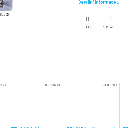
Detailní informace
TISK
ZEPTAT SE
817TI
Kód:
83790TI
Kód:
83792TI