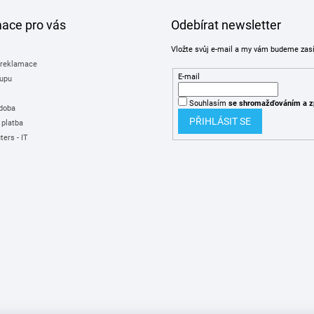
mace pro vás
Odebírat newsletter
Vložte svůj e-mail a my vám budeme zas
 reklamace
E-mail
upu
Souhlasím
se shromažďováním
a z
 doba
PŘIHLÁSIT SE
 platba
ers - IT