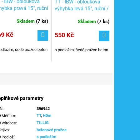
 - IBW - oblouková
TT - IBW - oblouková
hybka pravá 15°, ruční
výhybka levá 15°, ruční /
TILLIG 83861
TILLIG 83862
Skladem
(
7 ks
)
Skladem
(
7 ks
)
69 Kč
550 Kč
odložím, šedé pražce beton
s podložím, šedé pražce beton
oplňkové parametry
AN
:
396942
TT
,
H0m
Měřítko
:
TILLIG
Výrobce
:
lejivo
:
betonové pražce
s podložím
Podloží
: