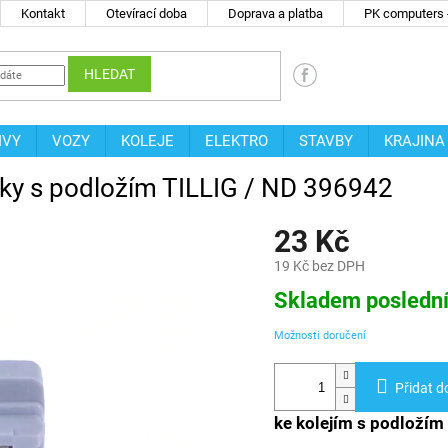
Kontakt
Otevírací doba
Doprava a platba
PK computers -
HLEDAT
IVY
VOZY
KOLEJE
ELEKTRO
STAVBY
KRAJINA
ybky s podložím TILLIG / ND 396942
23 Kč
19 Kč bez DPH
Měrná
Skladem posledn
cena:
Možnosti doručení
Přidat d
ke kolejím s podložím