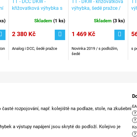
TT - DCC DKW -
TT - DKW - křižovatková
TT
ní
křižovatková výhybka s
výhybka, šedé pražce /
vý
šedým podložím s el.
TILLIG 83792
/ 
ks
)
Skladem
(
1 ks
)
Skladem
(
3 ks
)
pohonem / Tillig 83790
2 380 Kč
1 469 Kč
5
ton
Analog i DCC, šedé pražce
Novinka 2019 / s podložím,
s p
šedé
D
E
 časté rozpojování, např. kolejiště na podlaze, stole, na zkušební
?
?
hybek a výstupy napájení jsou skryté do podloží. Kolejivo je
Ko
?