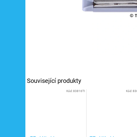
Související produkty
Kód:
83816TI
Kód:
83