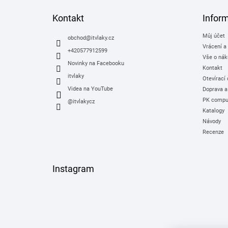
p
a
Kontakt
Infor
t
Můj účet
í
obchod
@
itvlaky.cz
Vrácení a
+420577912599
Vše o nák
Novinky na Facebooku
Kontakt
itvlaky
Otevírací
Videa na YouTube
Doprava a
PK comput
@itvlakycz
Katalogy
Návody
Recenze
Instagram