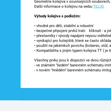
Geometrie kolejiva v souvisejících souborech
Další informace o kolejivu na webu
TILLIG
Výhody kolejiva s podložím:
• vhodné pro děti, stabilní a robustní
• bezpečné připojení prvků trati: kliknutí - a js
• přestavníky i vývody napájení nejsou viditeln
• vynikající pro kolejiště, které se často skláda
• použití na jakémkoli povrchu (koberec, stůl, a
• Kompatibilita s jiným typem kolejiva TT ( je 
Všechny prvky jsou k dispozici ve dvou různýc
- ve známém "šedém" barevném schématu imit
- v novém "hnědém" barevném schématu imituj
Z
á