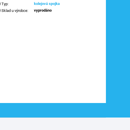
kolejová spojka
Typ
:
vyprodáno
Sklad u výrobce
: