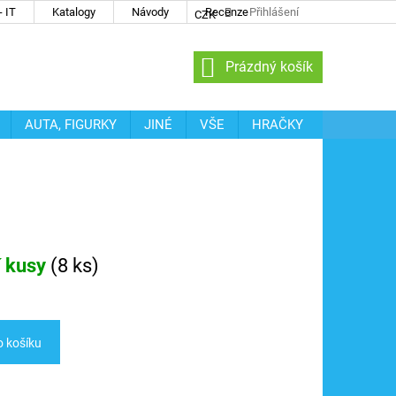
 IT
Katalogy
Návody
Recenze
Přihlášení
CZK
NÁKUPNÍ
Prázdný košík
KOŠÍK
AUTA, FIGURKY
JINÉ
VŠE
HRAČKY
í kusy
(
8 ks
)
o košíku