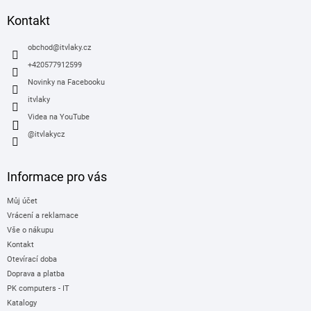
p
a
Kontakt
t
í
obchod
@
itvlaky.cz
+420577912599
Novinky na Facebooku
itvlaky
Videa na YouTube
@itvlakycz
Informace pro vás
Můj účet
Vrácení a reklamace
Vše o nákupu
Kontakt
Otevírací doba
Doprava a platba
PK computers - IT
Katalogy