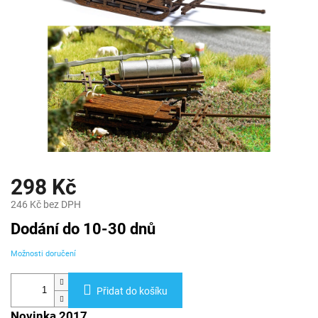
298 Kč
246 Kč bez DPH
Měrná
Dodání do 10-30 dnů
cena:
Možnosti doručení
Přidat do košíku
Novinka 2017