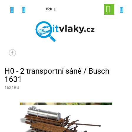
Přejít
na
NÁKUPNÍ
CZK
obsah
KOŠÍK
H0 - 2 transportní sáně / Busch
1631
1631BU