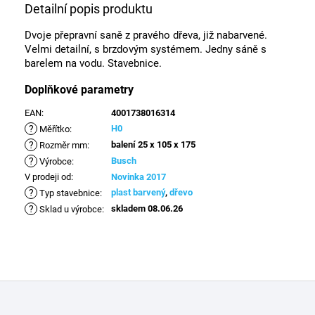
Detailní popis produktu
Dvoje přepravní saně z pravého dřeva, již nabarvené.
Velmi detailní, s brzdovým systémem. Jedny sáně s
barelem na vodu. Stavebnice.
Doplňkové parametry
EAN
:
4001738016314
?
H0
Měřítko
:
?
balení 25 x 105 x 175
Rozměr mm
:
?
Busch
Výrobce
:
V prodeji od
:
Novinka 2017
?
plast barvený
,
dřevo
Typ stavebnice
:
?
skladem 08.06.26
Sklad u výrobce
:
Z
á