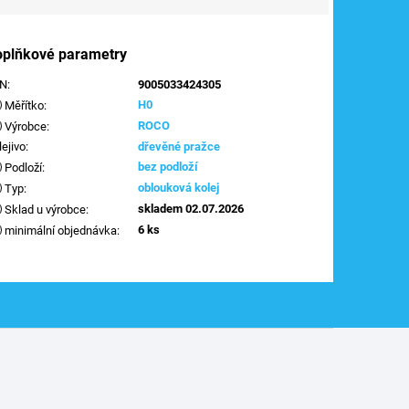
oplňkové parametry
AN
:
9005033424305
H0
Měřítko
:
ROCO
Výrobce
:
lejivo
:
dřevěné pražce
bez podloží
Podloží
:
oblouková kolej
Typ
:
skladem 02.07.2026
Sklad u výrobce
:
6 ks
minimální objednávka
: