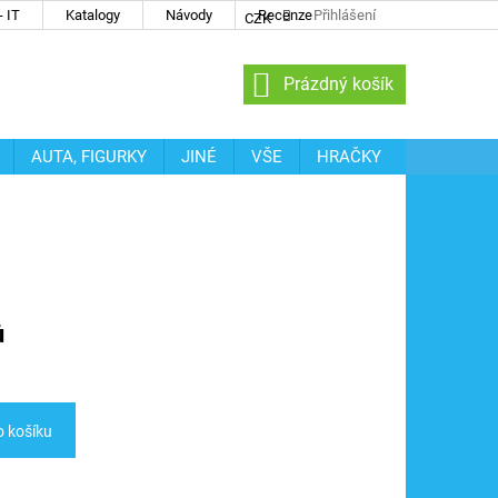
 IT
Katalogy
Návody
Recenze
Přihlášení
CZK
NÁKUPNÍ
Prázdný košík
KOŠÍK
AUTA, FIGURKY
JINÉ
VŠE
HRAČKY
ů
o košíku