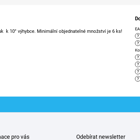
D
E
ouk k 10° výhybce. Minimální objednatelné množství je 6 ks!
?
?
Ko
?
?
?
?
mace pro vás
Odebírat newsletter