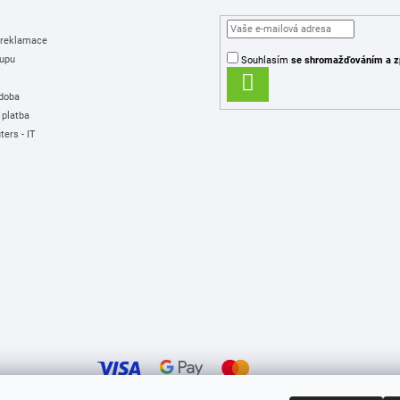
 reklamace
upu
Souhlasím
se shromažďováním
a z
PŘIHLÁSIT
 doba
SE
 platba
ers - IT