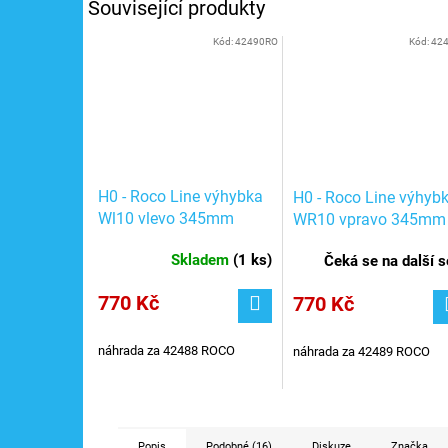
Související produkty
Kód:
42490RO
Kód:
42
H0 - Roco Line výhybka
H0 - Roco Line výhyb
Wl10 vlevo 345mm
WR10 vpravo 345mm
R1946 10°, nová
R1946 10°, nová
Skladem
(
1 ks
)
Čeká se na další sé
srdcovka / ROCO 42490
srdcovka / ROCO 424
770 Kč
770 Kč
náhrada za 42488 ROCO
náhrada za 42489 ROCO
Popis
Podobné (16)
Diskuze
Značka