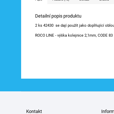
Detailní popis produktu
2 ks 42430 se dají použít jako doplňující obl
ROCO LINE - výška kolejnice 2,1mm, CODE 83
Z
á
p
a
Kontakt
Infor