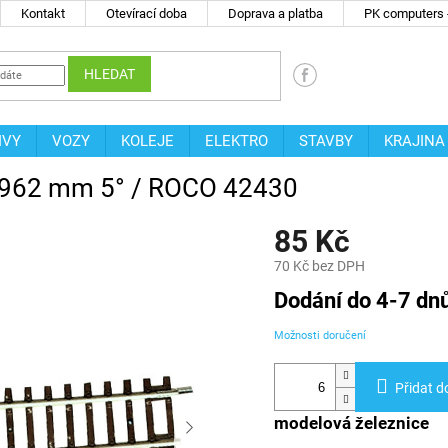
Kontakt
Otevírací doba
Doprava a platba
PK computers -
HLEDAT
IVY
VOZY
KOLEJE
ELEKTRO
STAVBY
KRAJINA
R1962 mm 5° / ROCO 42430
85 Kč
70 Kč bez DPH
Měrná
Dodání do 4-7 dn
cena:
Možnosti doručení
Přidat d
modelová železnice