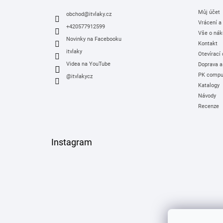
t
Můj účet
í
obchod
@
itvlaky.cz
Vrácení a
+420577912599
Vše o nák
Novinky na Facebooku
Kontakt
itvlaky
Otevírací
Videa na YouTube
Doprava a
PK comput
@itvlakycz
Katalogy
Návody
Recenze
Instagram