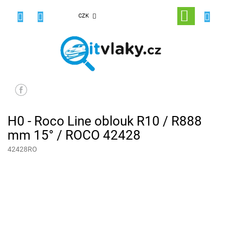
Přejít
na
NÁKUPNÍ
CZK
obsah
KOŠÍK
H0 - Roco Line oblouk R10 / R888
mm 15° / ROCO 42428
42428RO