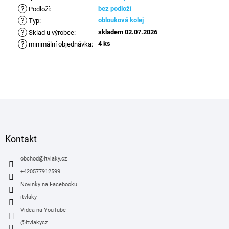
?
bez podloží
Podloží
:
?
oblouková kolej
Typ
:
?
skladem 02.07.2026
Sklad u výrobce
:
?
4 ks
minimální objednávka
:
Z
á
p
a
Kontakt
t
í
obchod
@
itvlaky.cz
+420577912599
Novinky na Facebooku
itvlaky
Videa na YouTube
@itvlakycz