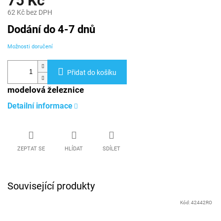
75 Kč
62 Kč bez DPH
Měrná
Dodání do 4-7 dnů
cena:
Možnosti doručení
Přidat do košíku
modelová železnice
Detailní informace
ZEPTAT SE
HLÍDAT
SDÍLET
Související produkty
Kód:
42442RO