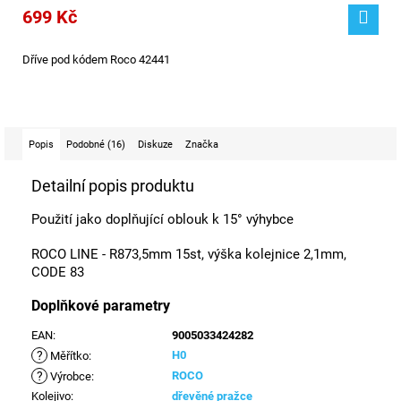
699 Kč
Dříve pod kódem Roco 42441
Popis
Podobné (16)
Diskuze
Značka
Detailní popis produktu
Použití jako doplňující oblouk k 15° výhybce
ROCO LINE - R873,5mm 15st, výška kolejnice 2,1mm,
CODE 83
Doplňkové parametry
EAN
:
9005033424282
?
H0
Měřítko
:
?
ROCO
Výrobce
:
Kolejivo
:
dřevěné pražce