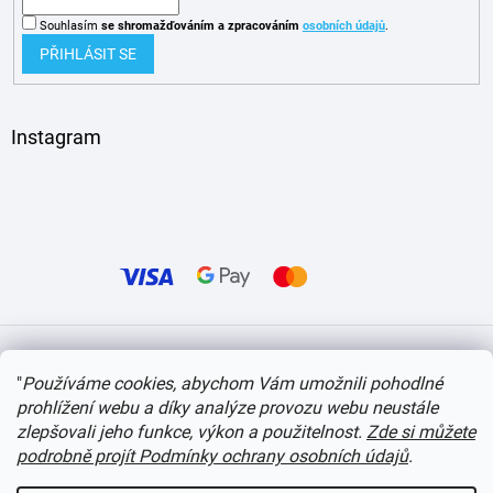
Souhlasím
se shromažďováním
a zpracováním
osobních údajů
.
PŘIHLÁSIT SE
Instagram
Vytvořil Shoptet
"
Používáme cookies, abychom Vám umožnili pohodlné
prohlížení webu a díky analýze provozu webu neustále
Copyright 2026
itvlaky.cz
. Všechna práva vyhrazena.
Upravit nastavení cookies
zlepšovali jeho funkce, výkon a použitelnost.
Zde si můžete
podrobně projít Podmínky ochrany osobních údajů
.