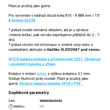
Plast je pružný, jako guma.
Pro vyrovnání v nádraží slouží kolej R10 - R 888 mm / 15°
s
kódem 42528
* pokud model nemáme skladem, ale je u výrobce
/zelená tečka/, pak od nás expedujeme přibližně do 3 - 7
dnů.
* pokud chcete mít informace o změně ceny nebo o
naskladnění, aktivujte si
tlačítko SLEDOVAT pod cenou.
ROCO katalog kolejiva a příslušenství 2021. Obsahuje
i geometrii kolejiva a zhlaví
Kolejivo s imitací
štěrku
s výškou kolejnice 2,1 mm.
Snižuje hlučnost jízdy vozidel. Plast je pružný, jako
guma.
Stručný katalog kolejiva 2018 v PDF .
Doplňkové parametry
EAN
:
9005033425333
?
H0
Měřítko
: