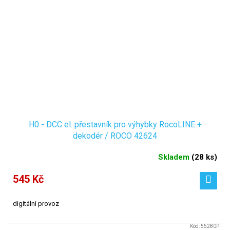
H0 - DCC el. přestavník pro výhybky RocoLINE +
dekodér / ROCO 42624
Skladem
(
28 ks
)
545 Kč
digitální provoz
Kód:
55280PI