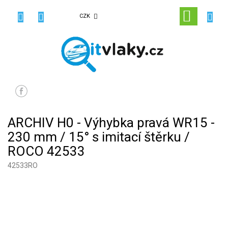
Přejít
na
NÁKUPN
CZK
obsah
KOŠÍK
ARCHIV H0 - Výhybka pravá WR15 -
230 mm / 15° s imitací štěrku /
ROCO 42533
42533RO