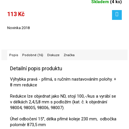
Skladem
(
4 ks
)
113 Kč
Novinka 2018
Popis
Podobné (16)
Diskuze
Značka
Detailní popis produktu
Výhybka pravá - přímá, s ručním nastavováním polohy. +
8 mm redukce
Redukce lze objednat jako ND, stojí 100,-/kus a vyrábí se
v délkách 2,4,5,8 mm s podložím (kat. č. k objednání
98004, 98005, 98006, 98007).
Úhel odbočení 15°, délka přímé koleje 230 mm, odbočka
poloměr 873,5 mm