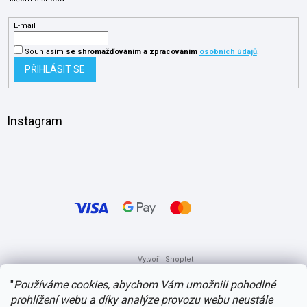
E-mail
Souhlasím
se shromažďováním
a zpracováním
osobních údajů
.
PŘIHLÁSIT SE
Instagram
Vytvořil Shoptet
"
Používáme cookies, abychom Vám umožnili pohodlné
prohlížení webu a díky analýze provozu webu neustále
Copyright 2026
itvlaky.cz
. Všechna práva vyhrazena.
Upravit nastavení