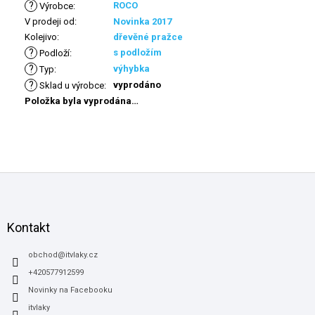
?
ROCO
Výrobce
:
V prodeji od
:
Novinka 2017
Kolejivo
:
dřevěné pražce
?
s podložím
Podloží
:
?
výhybka
Typ
:
?
vyprodáno
Sklad u výrobce
:
Položka byla vyprodána…
Z
á
p
a
Kontakt
t
í
obchod
@
itvlaky.cz
+420577912599
Novinky na Facebooku
itvlaky