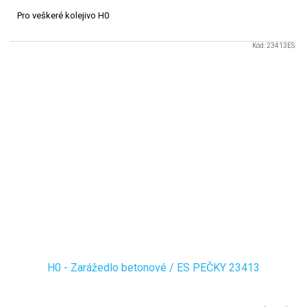
Pro veškeré kolejivo H0
Kód:
23413ES
H0 - Zarážedlo betonové / ES PEČKY 23413