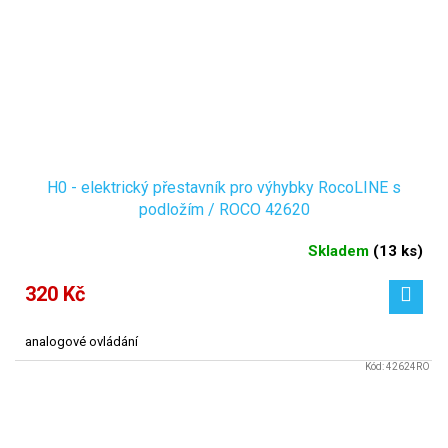
H0 - elektrický přestavník pro výhybky RocoLINE s
podložím / ROCO 42620
Skladem
(
13 ks
)
320 Kč
analogové ovládání
Kód:
42624RO