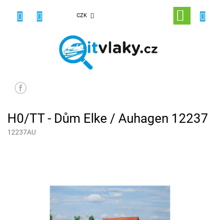
Přejít
na
NÁKUPNÍ
CZK
obsah
KOŠÍK
H0/TT - Dům Elke / Auhagen 12237
12237AU