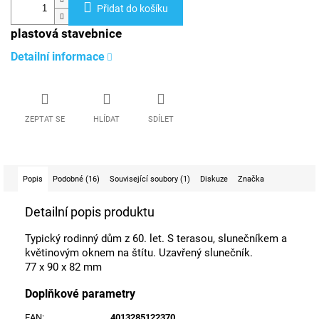
Přidat do košíku
plastová stavebnice
Detailní informace
ZEPTAT SE
HLÍDAT
SDÍLET
Popis
Podobné (16)
Související soubory (1)
Diskuze
Značka
Detailní popis produktu
Typický rodinný dům z 60. let. S terasou, slunečníkem a
květinovým oknem na štítu. Uzavřený slunečník.
77 x 90 x 82 mm
Doplňkové parametry
EAN
:
4013285122370