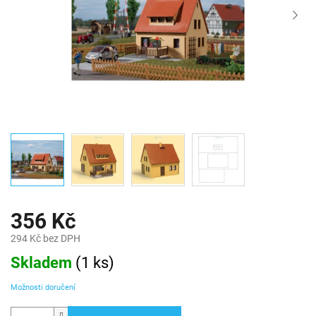
356 Kč
294 Kč bez DPH
Měrná
Skladem
(
1 ks
)
cena:
Možnosti doručení