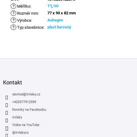
?
TT
,
H0
Měřítko
:
?
77 x 90 x 82 mm
Rozměr mm
:
?
Auhagen
Výrobce
:
?
plast barvený
Typ stavebnice
:
Z
á
p
a
Kontakt
t
í
obchod
@
itvlaky.cz
+420577912599
Novinky na Facebooku
itvlaky
Videa na YouTube
@itvlakycz