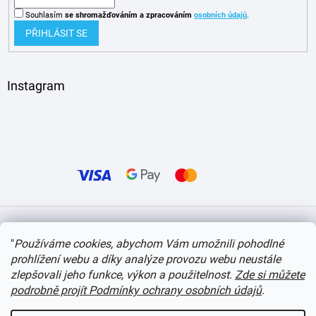
Souhlasím
se shromažďováním
a zpracováním
osobních údajů
.
PŘIHLÁSIT SE
Instagram
Vytvořil Shoptet
"
Používáme cookies, abychom Vám umožnili pohodlné
prohlížení webu a díky analýze provozu webu neustále
Copyright 2026
itvlaky.cz
. Všechna práva vyhrazena.
Upravit nastavení cookies
zlepšovali jeho funkce, výkon a použitelnost.
Zde si můžete
podrobně projít Podmínky ochrany osobních údajů
.