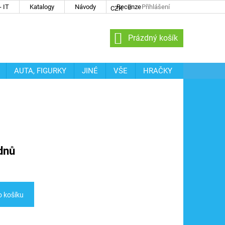
 IT
Katalogy
Návody
Recenze
Přihlášení
CZK
NÁKUPNÍ
Prázdný košík
KOŠÍK
AUTA, FIGURKY
JINÉ
VŠE
HRAČKY
dnů
o košíku