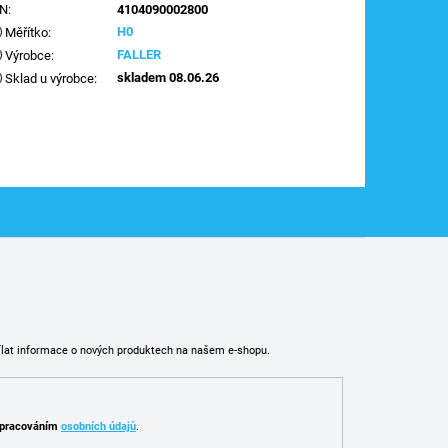
AN
:
4104090002800
H0
Měřítko
:
FALLER
Výrobce
:
skladem 08.06.26
Sklad u výrobce
:
ílat informace o nových produktech na našem e-shopu.
pracováním
osobních údajů
.