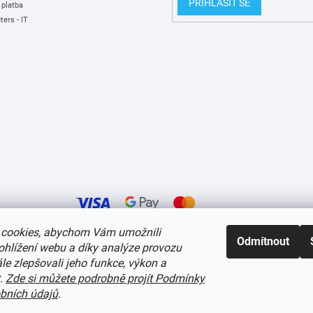
PŘIHLÁSIT SE
 platba
ers - IT
cookies, abychom Vám umožnili
Odmítnout
ohlížení webu a díky analýze provozu
í cookies
e zlepšovali jeho funkce, výkon a
t.
Zde si můžete podrobně projít Podmínky
bních údajů
.