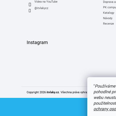
Videa na YouTube
Doprava a
PK comput
@itvlakycz
Katalogy
Návody
Recenze
Instagram
"
Používáme 
pohodlné pr
Copyright 2026
itvlaky.cz
. Všechna práva vyhrazena.
Upravit nastaven
webu neustál
použitelnos
ochrany oso