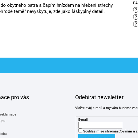
E
do obytného patra a čapím hnízdem na hřebeni střechy.
?
přírodě téměř nevyskytuje, zde jako láskyplný detail.
?
?
mace pro vás
Odebírat newsletter
Vložte svůj e-mail a my vám budeme zas
 reklamace
E-mail
upu
Souhlasím
se shromažďováním
a z
 doba