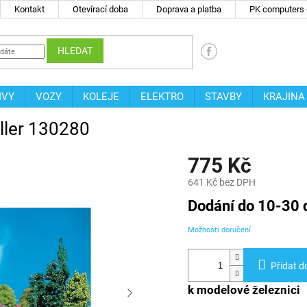
Kontakt
Otevírací doba
Doprava a platba
PK computers -
HLEDAT
IVY
VOZY
KOLEJE
ELEKTRO
STAVBY
KRAJINA
ller 130280
775 Kč
641 Kč bez DPH
Měrná
Dodání do 10-30 
cena:
Možnosti doručení
Přidat d
k modelové železnici