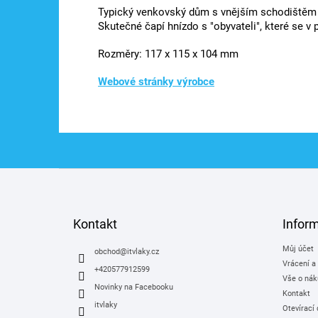
Typický venkovský dům s vnějším schodištěm 
Skutečné čapí hnízdo s "obyvateli", které se v 
Rozměry:
117 x 115 x 104 mm
Webové stránky výrobce
Z
á
p
a
Kontakt
Infor
t
Můj účet
í
obchod
@
itvlaky.cz
Vrácení a
+420577912599
Vše o nák
Novinky na Facebooku
Kontakt
itvlaky
Otevírací