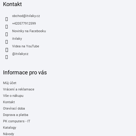
a
Kontakt
t
í
obchod
@
itvlaky.cz
+420577912599
Novinky na Facebooku
itvlaky
Videa na YouTube
@itvlakycz
Informace pro vás
Můj účet
Vrácení a reklamace
Vše o nákupu
Kontakt
Otevírací doba
Doprava a platba
PK computers - IT
Katalogy
Návody