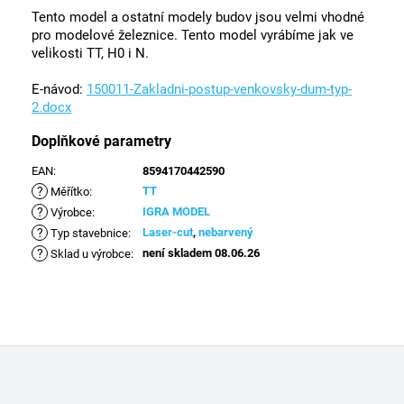
Tento model a ostatní modely budov jsou velmi vhodné
pro modelové železnice. Tento model vyrábíme jak ve
velikosti TT, H0 i N.
E-návod:
150011-Zakladni-postup-venkovsky-dum-typ-
2.docx
Doplňkové parametry
EAN
:
8594170442590
?
TT
Měřítko
:
?
IGRA MODEL
Výrobce
:
?
Laser-cut
,
nebarvený
Typ stavebnice
:
?
není skladem 08.06.26
Sklad u výrobce
:
Z
á
p