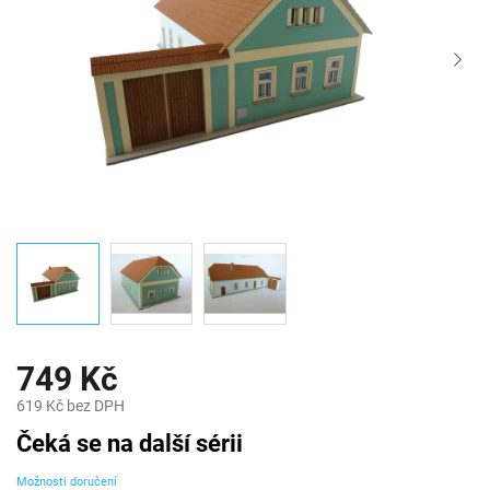
749 Kč
619 Kč bez DPH
Měrná
Čeká se na další sérii
cena:
Možnosti doručení