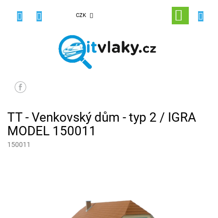
Přejít
na
NÁKUPNÍ
CZK
obsah
KOŠÍK
TT - Venkovský dům - typ 2 / IGRA
MODEL 150011
150011