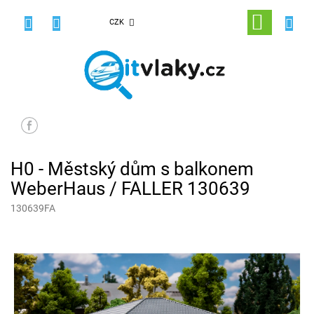
Přejít
na
NÁKUPNÍ
CZK
obsah
KOŠÍK
H0 - Městský dům s balkonem
WeberHaus / FALLER 130639
130639FA