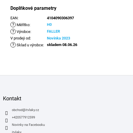
Doplňkové parametry
EAN
:
4104090306397
?
H0
Měřítko
:
?
FALLER
Výrobce
:
V prodeji od
:
Novinka 2023
?
skladem 08.06.26
Sklad u výrobce
:
Z
á
p
a
Kontakt
t
í
obchod
@
itvlaky.cz
+420577912599
Novinky na Facebooku
itvlaky