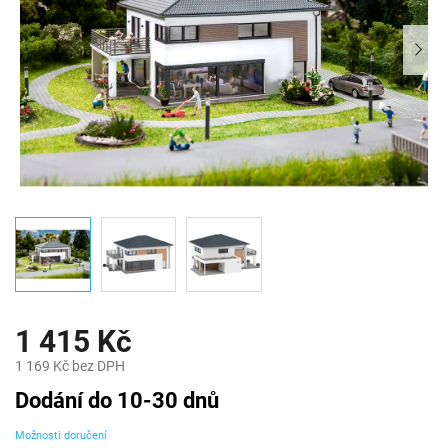
1 415 Kč
1 169 Kč bez DPH
Měrná
Dodání do 10-30 dnů
cena:
Možnosti doručení