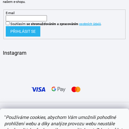
našem e-shopu.
E-mail
Souhlasím
se shromažďováním
a zpracováním
osobních údajů
.
PŘIHLÁSIT SE
Instagram
Vytvořil Shoptet
"
Používáme cookies, abychom Vám umožnili pohodlné
prohlížení webu a díky analýze provozu webu neustále
Copyright 2026
itvlaky.cz
. Všechna práva vyhrazena.
Upravit nastavení cookies