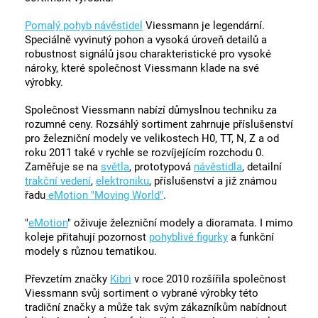
Pomalý pohyb návěstidel
Viessmann je legendární.
Speciálně vyvinutý pohon a vysoká úroveň detailů a
robustnost signálů jsou charakteristické pro vysoké
nároky, které společnost Viessmann klade na své
výrobky.
Společnost Viessmann nabízí důmyslnou techniku za
rozumné ceny. Rozsáhlý sortiment zahrnuje příslušenství
pro železniční modely ve velikostech H0, TT, N, Z a od
roku 2011 také v rychle se rozvíjejícím rozchodu 0.
Zaměřuje se na
světla
, prototypová
návěstidla
, detailní
trakční vedení
,
elektroniku
, příslušenství a již známou
řadu
eMotion "Moving World"
.
"
eMotion
" oživuje železniční modely a dioramata. I mimo
koleje přitahují pozornost
pohyblivé figurky
a funkční
modely s různou tematikou.
Převzetím značky
Kibri
v roce 2010 rozšířila společnost
Viessmann svůj sortiment o vybrané výrobky této
tradiční značky a může tak svým zákazníkům nabídnout