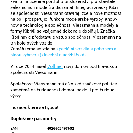
kvalitní a ucelené portfolio příslušenství pro stavitele
železničních modelů a dioramat. Integrací značky Kibri
se společnosti Viessmann otevírají zcela nové možnosti
na poli prosperující funkční modelářské výroby. Know-
how a technologie společnosti Viessmann a modely a
formy Kibri® se vzájemně dokonale doplňují. Značka
Kibri navíc představuje vstup společnosti Viessmann na
trh kolejových vozidel.
Zaměřujeme se zde na
speciální vozidla s pohonem a
plnou výbavou (stavební a údržbářská).
V roce 2014 našel
Vollmer
nový domov pod hlavičkou
společnosti Viessmann.
Společnost Viessmann má díky své značkové politice
zaměřené na budoucnost dobrou pozici i pro budoucí
výzvy.
Inovace, které se hýbou!
Doplňkové parametry
EAN
:
4026602493602