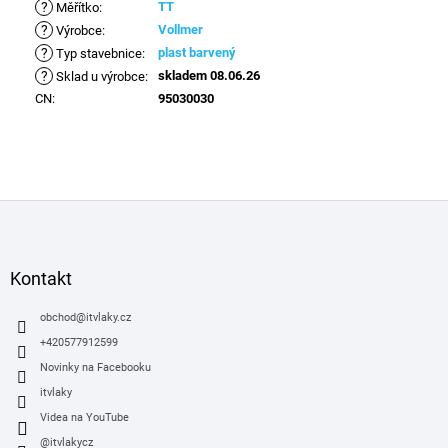
?
TT
Měřítko
:
?
Vollmer
Výrobce
:
?
plast barvený
Typ stavebnice
:
?
skladem 08.06.26
Sklad u výrobce
:
CN
:
95030030
Z
á
p
a
Kontakt
t
í
obchod
@
itvlaky.cz
+420577912599
Novinky na Facebooku
itvlaky
Videa na YouTube
@itvlakycz