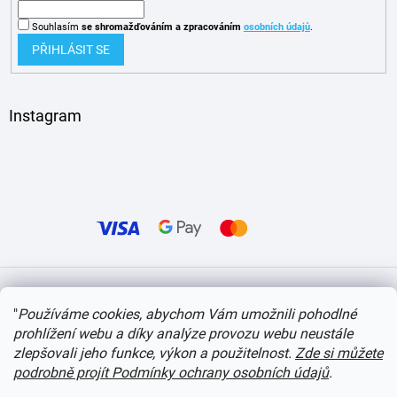
Souhlasím
se shromažďováním
a zpracováním
osobních údajů
.
PŘIHLÁSIT SE
Instagram
Vytvořil Shoptet
"
Používáme cookies, abychom Vám umožnili pohodlné
prohlížení webu a díky analýze provozu webu neustále
Copyright 2026
itvlaky.cz
. Všechna práva vyhrazena.
Upravit nastavení cookies
zlepšovali jeho funkce, výkon a použitelnost.
Zde si můžete
podrobně projít Podmínky ochrany osobních údajů
.