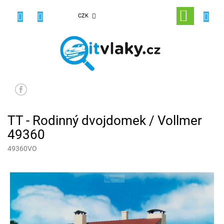
Přejít
na
NÁKUPNÍ
CZK
obsah
KOŠÍK
TT - Rodinný dvojdomek / Vollmer
49360
49360VO