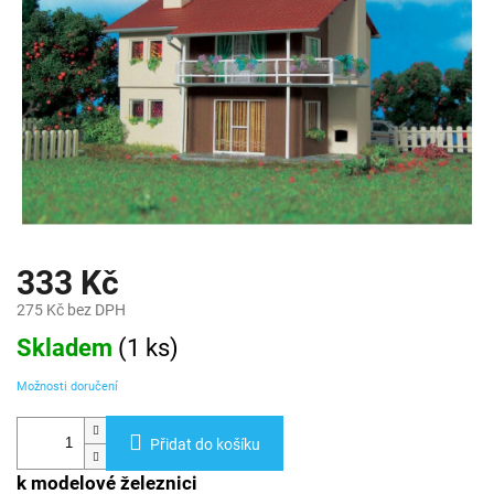
333 Kč
275 Kč bez DPH
Měrná
Skladem
(
1 ks
)
cena:
Možnosti doručení
Přidat do košíku
k modelové železnici