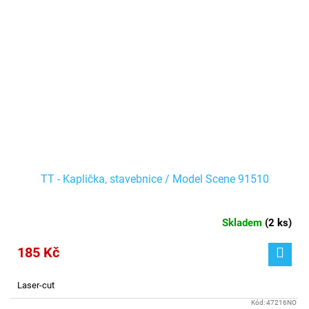
TT - Kaplička, stavebnice / Model Scene 91510
Skladem
(
2 ks
)
185 Kč
Laser-cut
Kód:
47216NO