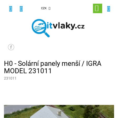
Přejít
na
NÁKUPNÍ
CZK
obsah
KOŠÍK
H0 - Solární panely menší / IGRA
MODEL 231011
231011