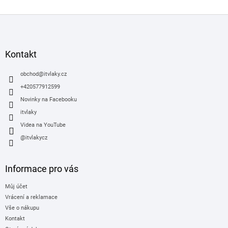
Z
á
p
a
Kontakt
t
í
obchod
@
itvlaky.cz
+420577912599
Novinky na Facebooku
itvlaky
Videa na YouTube
@itvlakycz
Informace pro vás
Můj účet
Vrácení a reklamace
Vše o nákupu
Kontakt