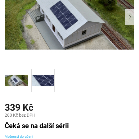
339 Kč
280 Kč bez DPH
Měrná
Čeká se na další sérii
cena:
Možnosti doručení