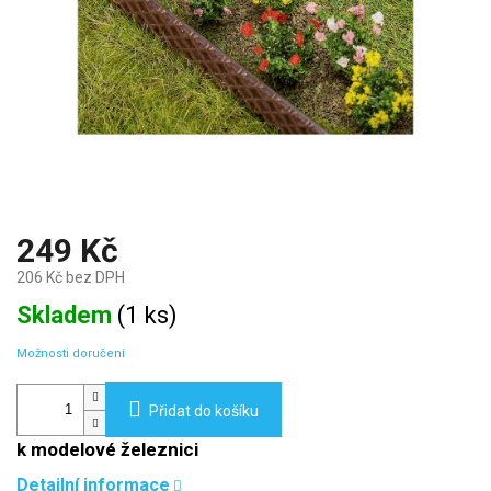
249 Kč
206 Kč bez DPH
Měrná
Skladem
(
1 ks
)
cena:
Možnosti doručení
Přidat do košíku
k modelové železnici
Detailní informace