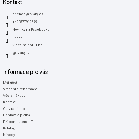
a
Kontakt
t
í
obchod
@
itvlaky.cz
+420577912599
Novinky na Facebooku
itvlaky
Videa na YouTube
@itvlakycz
Informace pro vás
Můj účet
Vrácení a reklamace
Vše o nákupu
Kontakt
Otevírací doba
Doprava a platba
PK computers - IT
Katalogy
Návody