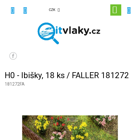
Přejít
na
NÁKUPN
CZK
obsah
KOŠÍK
H0 - Ibišky, 18 ks / FALLER 181272
181272FA