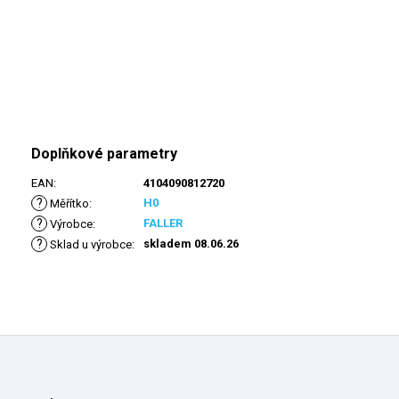
Doplňkové parametry
EAN
:
4104090812720
?
H0
Měřítko
:
?
FALLER
Výrobce
:
?
skladem 08.06.26
Sklad u výrobce
:
Z
á
p