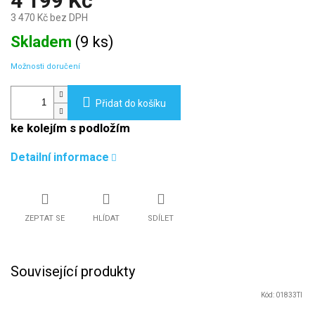
4 199 Kč
3 470 Kč bez DPH
Měrná
Skladem
(
9 ks
)
cena:
Možnosti doručení
Přidat do košíku
ke kolejím s podložím
Detailní informace
ZEPTAT SE
HLÍDAT
SDÍLET
Související produkty
Kód:
01833TI