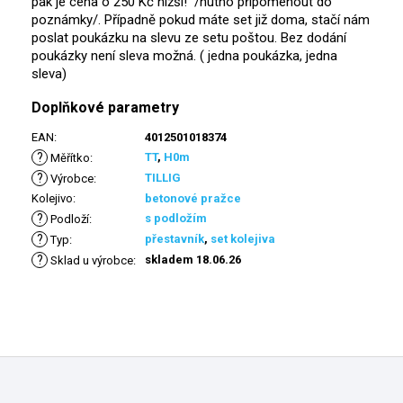
pak je cena o 250 Kč nižší! /
nutno připomenout do
poznámky/. Případně pokud máte set již doma, stačí nám
poslat poukázku na slevu ze setu poštou. Bez dodání
poukázky není sleva možná. ( jedna poukázka, jedna
sleva)
Doplňkové parametry
EAN
:
4012501018374
?
TT
,
H0m
Měřítko
:
?
TILLIG
Výrobce
:
Kolejivo
:
betonové pražce
?
s podložím
Podloží
:
?
přestavník
,
set kolejiva
Typ
:
?
skladem 18.06.26
Sklad u výrobce
:
Z
á