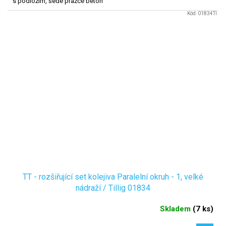
s podložím, šedé pražce beton
Kód:
01834TI
TT - rozšiřující set kolejiva Paralelní okruh - 1, velké
nádraží / Tillig 01834
Skladem
(
7 ks
)