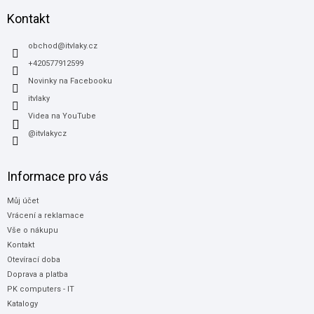
p
a
Kontakt
t
í
obchod
@
itvlaky.cz
+420577912599
Novinky na Facebooku
itvlaky
Videa na YouTube
@itvlakycz
Informace pro vás
Můj účet
Vrácení a reklamace
Vše o nákupu
Kontakt
Otevírací doba
Doprava a platba
PK computers - IT
Katalogy