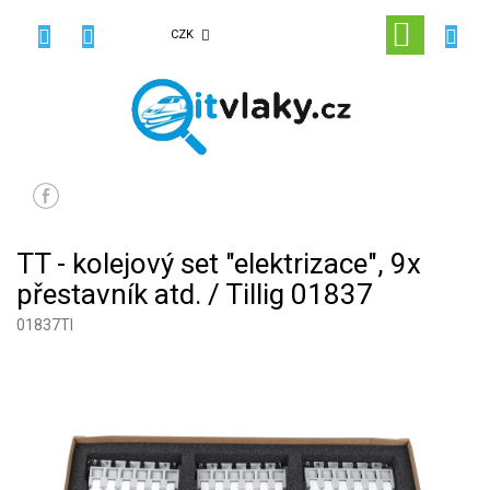
Přejít
na
NÁKUPN
CZK
obsah
KOŠÍK
TT - kolejový set "elektrizace", 9x
přestavník atd. / Tillig 01837
01837TI