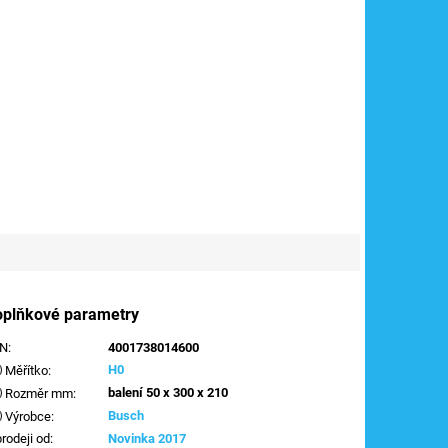
oplňkové parametry
AN
:
4001738014600
H0
Měřítko
:
balení 50 x 300 x 210
Rozměr mm
:
Busch
Výrobce
:
prodeji od
:
Novinka 2017