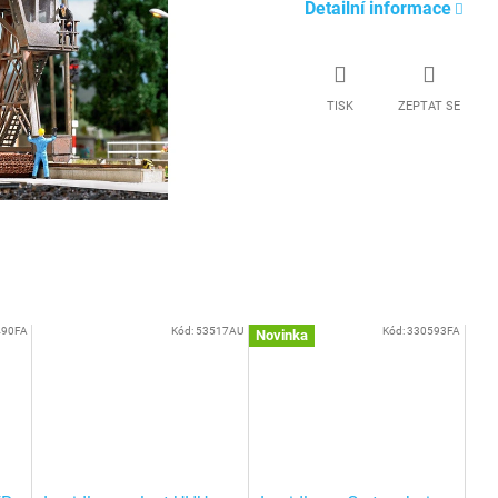
Detailní informace
TISK
ZEPTAT SE
490FA
Kód:
53517AU
Kód:
330593FA
Novinka