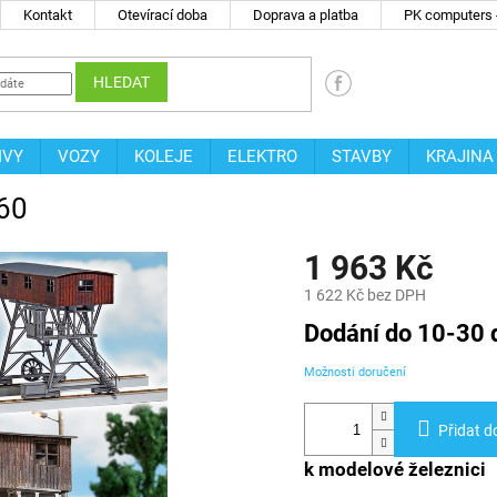
Kontakt
Otevírací doba
Doprava a platba
PK computers -
HLEDAT
IVY
VOZY
KOLEJE
ELEKTRO
STAVBY
KRAJINA
460
1 963 Kč
1 622 Kč bez DPH
Měrná
Dodání do 10-30 
cena:
Možnosti doručení
Přidat d
k modelové železnici