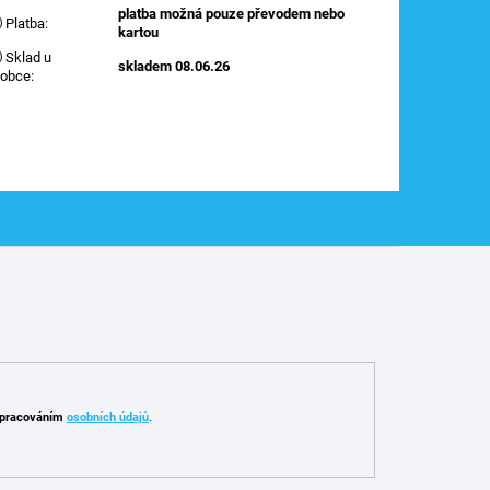
platba možná pouze převodem nebo
Platba
:
kartou
Sklad u
skladem 08.06.26
robce
:
pracováním
osobních údajů
.