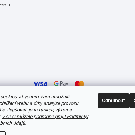
ers - IT
cookies, abychom Vám umožnili
Odmítnout
ohlížení webu a díky analýze provozu
í cookies
e zlepšovali jeho funkce, výkon a
t.
Zde si můžete podrobně projít Podmínky
bních údajů
.