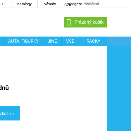
 IT
Katalogy
Návody
Recenze
Přihlášení
CZK
NÁKUPNÍ
Prázdný košík
KOŠÍK
AUTA, FIGURKY
JINÉ
VŠE
HRAČKY
dnů
o košíku