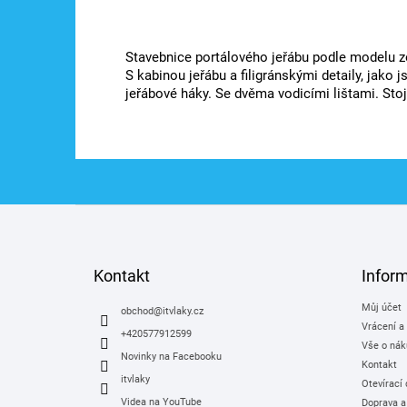
Stavebnice portálového jeřábu podle modelu ze
S kabinou jeřábu a filigránskými detaily, jako 
jeřábové háky. Se dvěma vodicími lištami. Sto
Z
á
p
a
Kontakt
Infor
t
Můj účet
í
obchod
@
itvlaky.cz
Vrácení a
+420577912599
Vše o nák
Novinky na Facebooku
Kontakt
itvlaky
Otevírací
Videa na YouTube
Doprava a