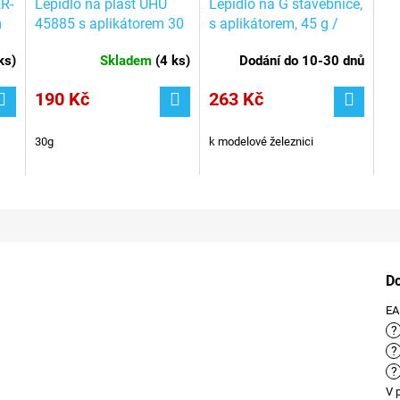
R-
Lepidlo na plast UHU
Lepidlo na G stavebnice,
m
45885 s aplikátorem 30
s aplikátorem, 45 g /
/
g / Auhagen 53517
POLA Faller 330593
ks
)
Skladem
(
4 ks
)
Dodání do 10-30 dnů
190 Kč
263 Kč
30g
k modelové železnici
D
E
?
?
?
V 