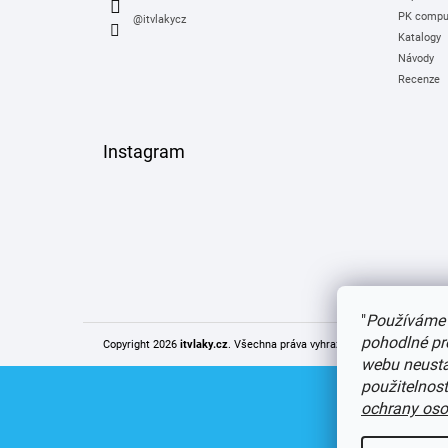
PK comput
@itvlakycz
Katalogy
Návody
Recenze
Instagram
"
Používáme 
pohodlné pr
Copyright 2026
itvlaky.cz
. Všechna práva vyhrazena.
Upravit nastaven
webu neustál
použitelnos
ochrany oso