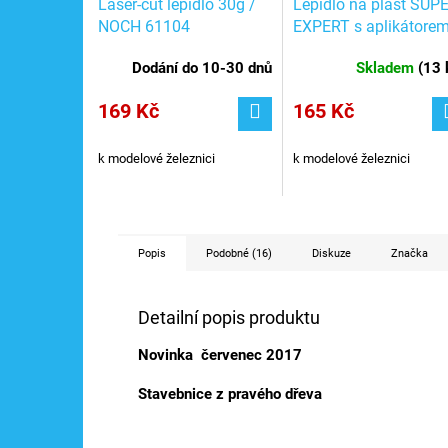
Laser-cut lepidlo 30g /
Lepidlo na plast SUPE
NOCH 61104
EXPERT s aplikátore
25 g, rychle schnoucí 
Dodání do 10-30 dnů
Skladem
(
13 
Faller 170490
169 Kč
165 Kč
k modelové železnici
k modelové železnici
Popis
Podobné (16)
Diskuze
Značka
Detailní popis produktu
Novinka červenec 2017
Stavebnice z pravého dřeva