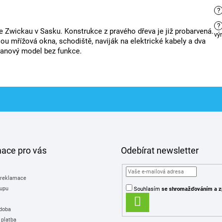
?
?
 Zwickau v Sasku. Konstrukce z pravého dřeva je již probarvená.
vý
jsou mřížová okna, schodiště, naviják na elektrické kabely a dva
janový model bez funkce.
mace pro vás
Odebírat newsletter
 reklamace
upu
Souhlasím
se shromažďováním
a z
PŘIHLÁSIT
 doba
SE
 platba