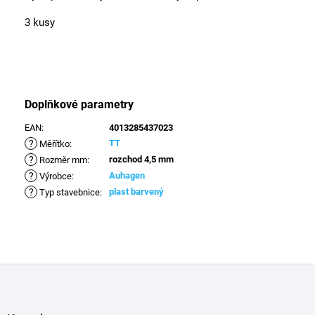
3 kusy
Doplňkové parametry
EAN
:
4013285437023
?
TT
Měřítko
:
?
rozchod 4,5 mm
Rozměr mm
:
?
Auhagen
Výrobce
:
?
plast barvený
Typ stavebnice
:
Z
á
p