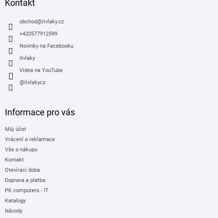
a
Kontakt
t
í
obchod
@
itvlaky.cz
+420577912599
Novinky na Facebooku
itvlaky
Videa na YouTube
@itvlakycz
Informace pro vás
Můj účet
Vrácení a reklamace
Vše o nákupu
Kontakt
Otevírací doba
Doprava a platba
PK computers - IT
Katalogy
Návody