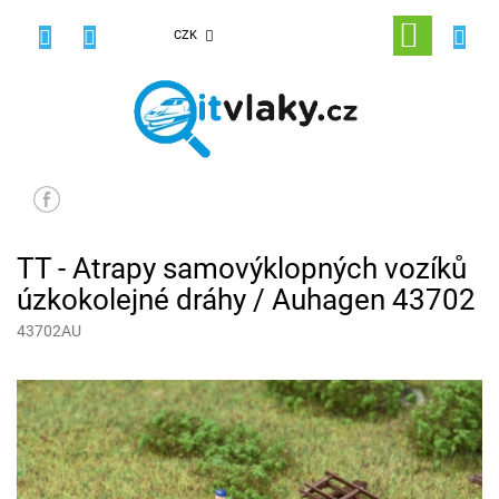
Přejít
na
NÁKUPNÍ
CZK
obsah
KOŠÍK
TT - Atrapy samovýklopných vozíků
úzkokolejné dráhy / Auhagen 43702
43702AU