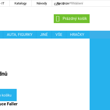
 IT
Katalogy
Návody
Recenze
Přihlášení
CZK
NÁKUPNÍ
Prázdný košík
KOŠÍK
AUTA, FIGURKY
JINÉ
VŠE
HRAČKY
dnů
o košíku
uce Faller