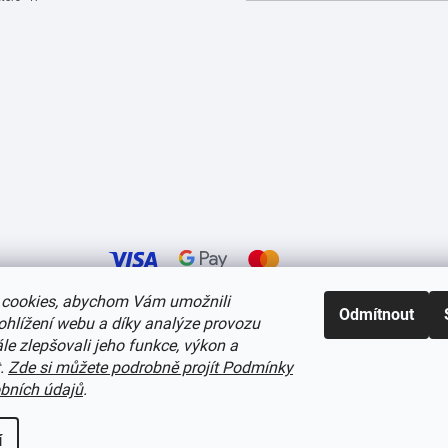
cookies, abychom Vám umožnili
Odmítnout
ohlížení webu a díky analýze provozu
í cookies
e zlepšovali jeho funkce, výkon a
t.
Zde si můžete podrobně projít Podmínky
bních údajů
.
í