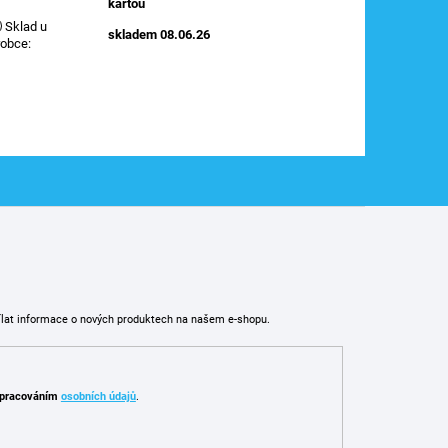
kartou
Sklad u
skladem 08.06.26
robce
:
ílat informace o nových produktech na našem e-shopu.
pracováním
osobních údajů
.