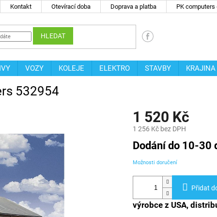
Kontakt
Otevírací doba
Doprava a platba
PK computers -
HLEDAT
IVY
VOZY
KOLEJE
ELEKTRO
STAVBY
KRAJINA
hers 532954
1 520 Kč
1 256 Kč bez DPH
Měrná
Dodání do 10-30 
cena:
Možnosti doručení
Přidat d
výrobce z USA, distrib