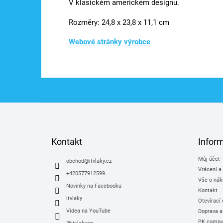
V klasickém americkém designu.
Rozměry: 24,8 x 23,8 x 11,1 cm
Webové stránky výrobce
Z
á
p
a
Kontakt
Infor
t
Můj účet
í
obchod
@
itvlaky.cz
Vrácení a
+420577912599
Vše o nák
Novinky na Facebooku
Kontakt
itvlaky
Otevírací
Videa na YouTube
Doprava a
PK comput