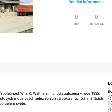
Detailní informace
TISK
ZEPTAT SE
D
E
polečnost Wm. K. Walthers, Inc. byla založena v roce 1932,
?
lastových modelových železničních výrobků v různých měřítcích
?
po celém světě.
?