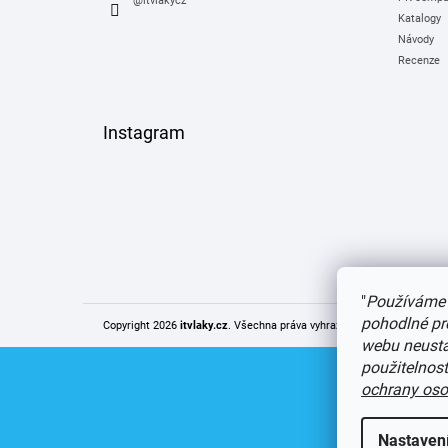
@itvlakycz
Katalogy
Návody
Recenze
Instagram
"
Používáme 
pohodlné pr
Copyright 2026
itvlaky.cz
. Všechna práva vyhrazena.
Upravit nastaven
webu neustál
použitelnos
ochrany oso
Nastaven