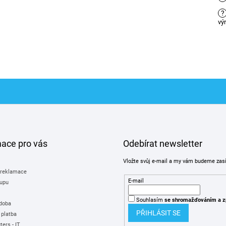
?
vý
mace pro vás
Odebírat newsletter
Vložte svůj e-mail a my vám budeme zas
 reklamace
E-mail
upu
Souhlasím
se shromažďováním
a z
 doba
PŘIHLÁSIT SE
 platba
ers - IT