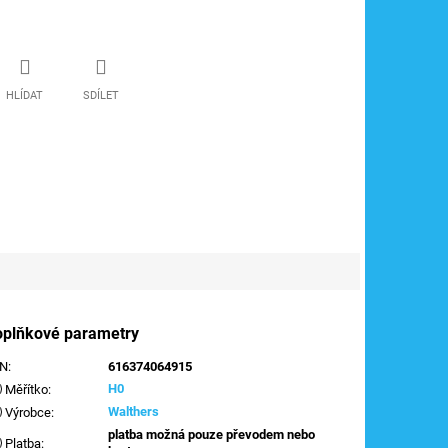
HLÍDAT
SDÍLET
oplňkové parametry
AN
:
616374064915
H0
Měřítko
:
Walthers
Výrobce
:
platba možná pouze převodem nebo
Platba
: