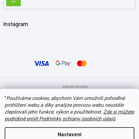
SE
Instagram
Vytvořil Shoptet
"
Používáme cookies, abychom Vám umožnili pohodlné
prohlížení webu a díky analýze provozu webu neustále
Copyright 2026
itvlaky.cz
. Všechna práva vyhrazena.
Upravit nastavení
cookies
zlepšovali jeho funkce, výkon a použitelnost.
Zde si můžete
podrobně projít Podmínky ochrany osobních údajů
.
Nastavení