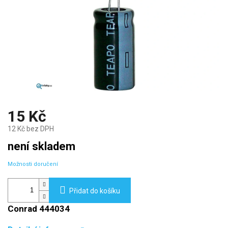
15 Kč
12 Kč bez DPH
Měrná
není skladem
cena:
Možnosti doručení
Přidat do košíku
Conrad 444034