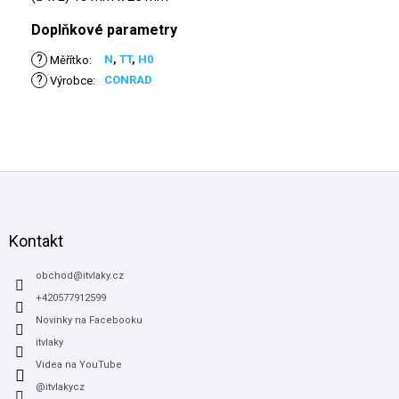
Doplňkové parametry
?
N
,
TT
,
H0
Měřítko
:
?
CONRAD
Výrobce
:
Z
á
p
a
Kontakt
t
í
obchod
@
itvlaky.cz
+420577912599
Novinky na Facebooku
itvlaky
Videa na YouTube
@itvlakycz