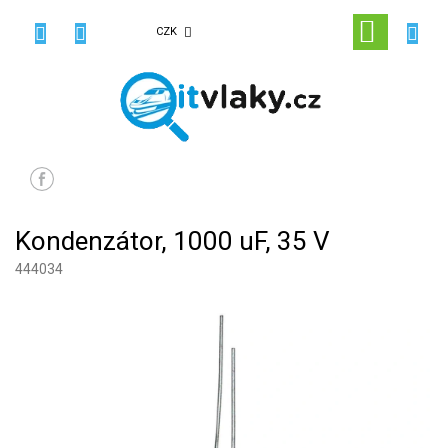
Přejít
na
NÁKUPN
CZK
obsah
KOŠÍK
Kondenzátor, 1000 uF, 35 V
444034