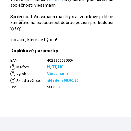
společnosti Viessmann.
Společnost Viessmann má díky své značkové politice
zaměřené na budoucnost dobrou pozici i pro budoucí
výzvy.
Inovace, které se hýbou!
Doplňkové parametry
EAN
:
4026602050904
?
N
,
TT
,
H0
Měřítko
:
?
Viessmann
Výrobce
:
?
skladem 08.06.26
Sklad u výrobce
:
CN
:
95030030
Z
á