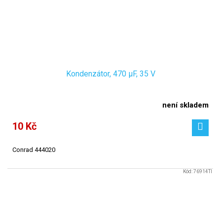
Kondenzátor, 470 µF, 35 V
není skladem
10 Kč
Conrad 444020
Kód:
76914TI