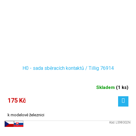
H0 - sada sběracích kontaktů / Tillig 76914
Skladem
(
1 ks
)
175 Kč
k modelové železnici
Kód:
LS98002N