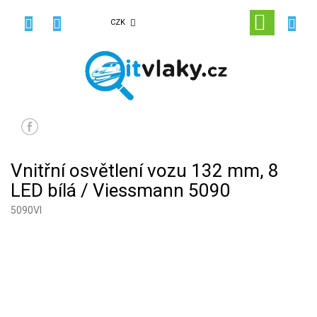
Přejít
na
NÁKUPN
CZK
obsah
KOŠÍK
Vnitřní osvětlení vozu 132 mm, 8
LED bílá / Viessmann 5090
5090VI