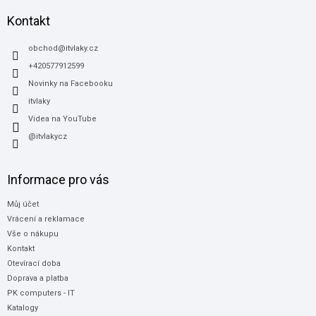
p
a
Kontakt
t
í
obchod
@
itvlaky.cz
+420577912599
Novinky na Facebooku
itvlaky
Videa na YouTube
@itvlakycz
Informace pro vás
Můj účet
Vrácení a reklamace
Vše o nákupu
Kontakt
Otevírací doba
Doprava a platba
PK computers - IT
Katalogy