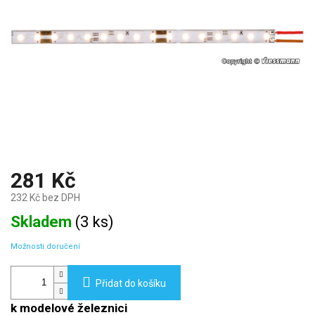
281 Kč
232 Kč bez DPH
Měrná
Skladem
(
3 ks
)
cena:
Možnosti doručení
Přidat do košíku
k modelové železnici