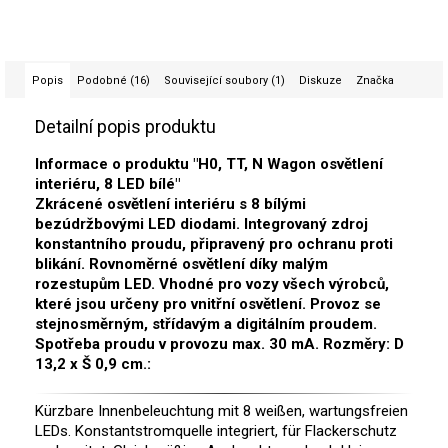
Popis
Podobné (16)
Související soubory (1)
Diskuze
Značka
Detailní popis produktu
Informace o produktu "H0, TT, N Wagon osvětlení
interiéru, 8 LED bílé"
Zkrácené osvětlení interiéru s 8 bílými
bezúdržbovými LED diodami. Integrovaný zdroj
konstantního proudu, připravený pro ochranu proti
blikání. Rovnoměrné osvětlení díky malým
rozestupům LED. Vhodné pro vozy všech výrobců,
které jsou určeny pro vnitřní osvětlení. Provoz se
stejnosměrným, střídavým a digitálním proudem.
Spotřeba proudu v provozu max. 30 mA. Rozměry: D
13,2 x Š 0,9 cm.:
Kürzbare Innenbeleuchtung mit 8 weißen, wartungsfreien
LEDs. Konstantstromquelle integriert, für Flackerschutz