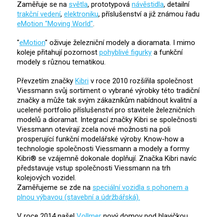
Zaměřuje se na
světla
, prototypová
návěstidla
, detailní
trakční vedení
,
elektroniku
, příslušenství a již známou řadu
eMotion "Moving World"
.
"
eMotion
" oživuje železniční modely a dioramata. I mimo
koleje přitahují pozornost
pohyblivé figurky
a funkční
modely s různou tematikou.
Převzetím značky
Kibri
v roce 2010 rozšířila společnost
Viessmann svůj sortiment o vybrané výrobky této tradiční
značky a může tak svým zákazníkům nabídnout kvalitní a
ucelené portfolio příslušenství pro stavitele železničních
modelů a dioramat. Integrací značky Kibri se společnosti
Viessmann otevírají zcela nové možnosti na poli
prosperující funkční modelářské výroby. Know-how a
technologie společnosti Viessmann a modely a formy
Kibri® se vzájemně dokonale doplňují. Značka Kibri navíc
představuje vstup společnosti Viessmann na trh
kolejových vozidel.
Zaměřujeme se zde na
speciální vozidla s pohonem a
plnou výbavou (stavební a údržbářská).
V roce 2014 našel
Vollmer
nový domov pod hlavičkou