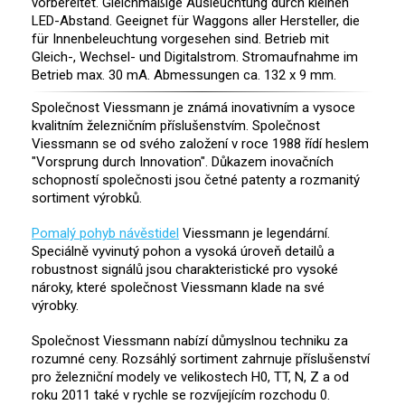
vorbereitet. Gleichmäßige Ausleuchtung durch kleinen
LED-Abstand. Geeignet für Waggons aller Hersteller, die
für Innenbeleuchtung vorgesehen sind. Betrieb mit
Gleich-, Wechsel- und Digitalstrom. Stromaufnahme im
Betrieb max. 30 mA. Abmessungen ca. 132 x 9 mm.
Společnost Viessmann je známá inovativním a vysoce
kvalitním železničním příslušenstvím. Společnost
Viessmann se od svého založení v roce 1988 řídí heslem
"Vorsprung durch Innovation". Důkazem inovačních
schopností společnosti jsou četné patenty a rozmanitý
sortiment výrobků.
Pomalý pohyb návěstidel
Viessmann je legendární.
Speciálně vyvinutý pohon a vysoká úroveň detailů a
robustnost signálů jsou charakteristické pro vysoké
nároky, které společnost Viessmann klade na své
výrobky.
Společnost Viessmann nabízí důmyslnou techniku za
rozumné ceny. Rozsáhlý sortiment zahrnuje příslušenství
pro železniční modely ve velikostech H0, TT, N, Z a od
roku 2011 také v rychle se rozvíjejícím rozchodu 0.