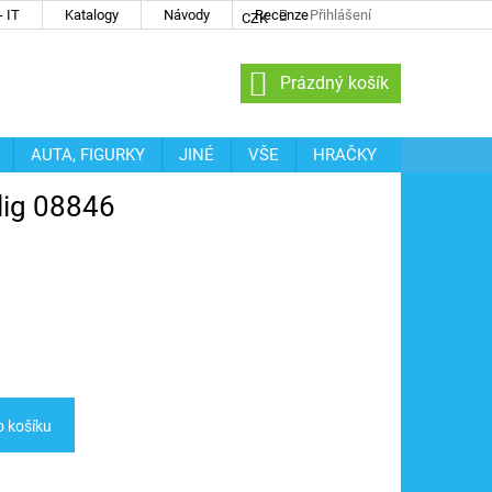
 IT
Katalogy
Návody
Recenze
Přihlášení
CZK
NÁKUPNÍ
Prázdný košík
KOŠÍK
AUTA, FIGURKY
JINÉ
VŠE
HRAČKY
llig 08846
o košíku