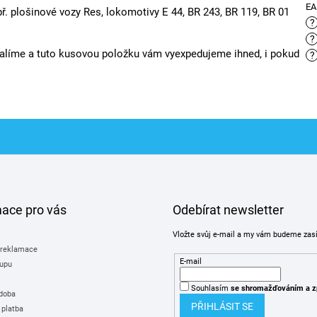
E
ř. plošinové vozy Res, lokomotivy E 44, BR 243, BR 119, BR 01
?
?
balíme a tuto kusovou položku vám vyexpedujeme ihned, i pokud
?
mace pro vás
Odebírat newsletter
Vložte svůj e-mail a my vám budeme zas
 reklamace
E-mail
upu
Souhlasím
se shromažďováním
a z
 doba
PŘIHLÁSIT SE
 platba