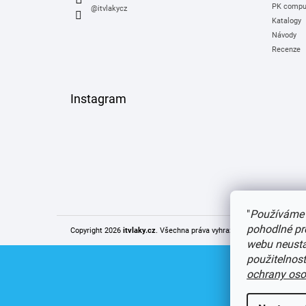
PK comput
@itvlakycz
Katalogy
Návody
Recenze
Instagram
"
Používáme 
pohodlné pr
Copyright 2026
itvlaky.cz
. Všechna práva vyhrazena.
Upravit nastaven
webu neustál
použitelnos
ochrany oso