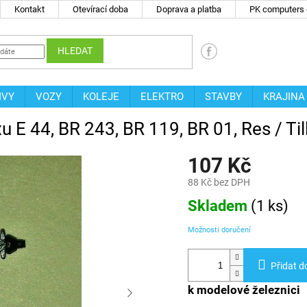
Kontakt
Otevírací doba
Doprava a platba
PK computers -
HLEDAT
IVY
VOZY
KOLEJE
ELEKTRO
STAVBY
KRAJINA
u E 44, BR 243, BR 119, BR 01, Res / Ti
107 Kč
88 Kč bez DPH
Měrná
Skladem
(
1 ks
)
cena:
Možnosti doručení
Přidat d
k modelové železnici