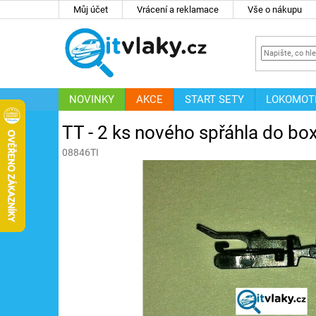
Přejít
Můj účet
Vrácení a reklamace
Vše o nákupu
na
obsah
NOVINKY
AKCE
START SETY
LOKOMOT
IT
ZNAČKY
TT - 2 ks nového spřáhla do box
08846TI