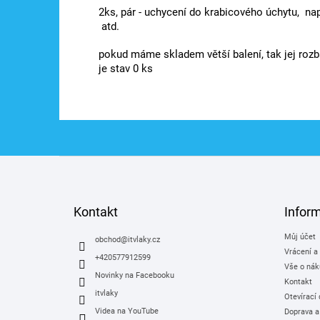
2ks, pár - uchycení do krabicového úchytu, nap
atd.
pokud máme skladem větší balení, tak jej roz
je stav 0 ks
Z
á
p
a
Kontakt
Infor
t
Můj účet
í
obchod
@
itvlaky.cz
Vrácení a
+420577912599
Vše o nák
Novinky na Facebooku
Kontakt
itvlaky
Otevírací
Videa na YouTube
Doprava a