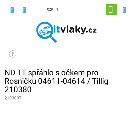
Přejít
na
NÁKUPNÍ
CZK
obsah
KOŠÍK
ND TT spřáhlo s očkem pro
Rosničku 04611-04614 / Tillig
210380
210380TI