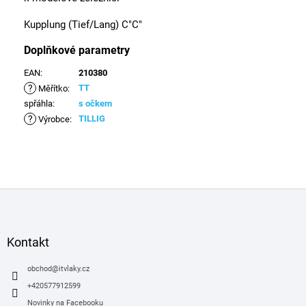
Kupplung (Tief/Lang) C"C"
Doplňkové parametry
EAN
:
210380
?
TT
Měřítko
:
spřáhla
:
s očkem
?
TILLIG
Výrobce
:
Z
á
p
a
Kontakt
t
í
obchod
@
itvlaky.cz
+420577912599
Novinky na Facebooku