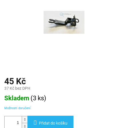
45 Kč
37 Kč bez DPH
Měrná
Skladem
(
3 ks
)
cena:
Možnosti doručení
Přidat do košíku